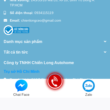
TP.HCM
Số điện thoại:
0934115119
Email:
chienlongceo@gmail.com
Danh mục sản phẩm
Tất cả tin tức
Công ty TNHH Chiến Long Autohome
Trụ sở Hồ Chi Minh
Trụ sở chính: 516/7 Bình Long, Phường Phú Thọ Hoà,
TP.HCM Nhà xưởng 28 Đường 18D,Khu Phố 10, Bình Hưng
Hòa. TP.HCM
Chat Face
Zalo
Tel:
0934115119
© Bản quyền thuộc về
Chiến Long - Automatic
| Cung cấp bởi
Sapo