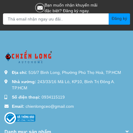
Bạn muốn nhận khuyến mãi
đặc biệt? Đăng ký ngay.
Đăng ký
Địa chỉ:
516/7 Bình Long, Phường Phú Thọ Hoà, TP.HCM
Nhà xưởng:
243/33/16 Mã Lò, KP10, Bình Trị Đông A.
TP.HCM
Số điện thoại:
0934115119
Email:
chienlongceo@gmail.com
Danh mục sản phẩm