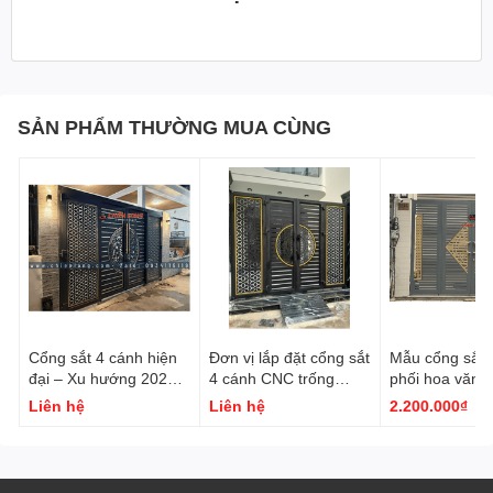
SẢN PHẨM THƯỜNG MUA CÙNG
Cổng sắt 4 cánh hiện
Đơn vị lắp đặt cổng sắt
Mẫu cổng sắt 
đại – Xu hướng 2026 |
4 cánh CNC trống
phối hoa văn 
Chiến Long Autohome
đồng họa tiết bông
kiêu dang than
Liên hệ
Liên hệ
2.200.000₫
tuyết giá rẻ
hiện đại