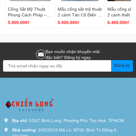
Cổng Sắt Mỹ Thuật
Mẫu cổng sắt mỹ thuật
Mẫu cổng sắt 
Phong Cách Pháp –
2 cánh Tân Cổ Điển -
2 cánh thiết kế
Vẻ Đẹp Tân Cổ Điển
Thiết kế hiện đại đẳng
điển - Sang tr
5.900.000₫
5.400.000₫
6.400.000₫
Sang Trọng Cho Biệt
cấp
cấp Châu Âu
Thự
Bạn muốn nhận khuyến mãi
đặc biệt? Đăng ký ngay.
Đăng ký
Địa chỉ:
516/7 Bình Long, Phường Phú Thọ Hoà, TP.HCM
Nhà xưởng:
243/33/16 Mã Lò, KP10, Bình Trị Đông A.