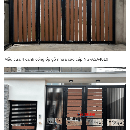
Mẫu cửa 4 cánh cổng ốp gỗ nhựa cao cấp NG-ASA4019