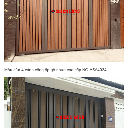
Mẫu cửa 4 cánh cổng ốp gỗ nhựa cao cấp NG-ASA4024