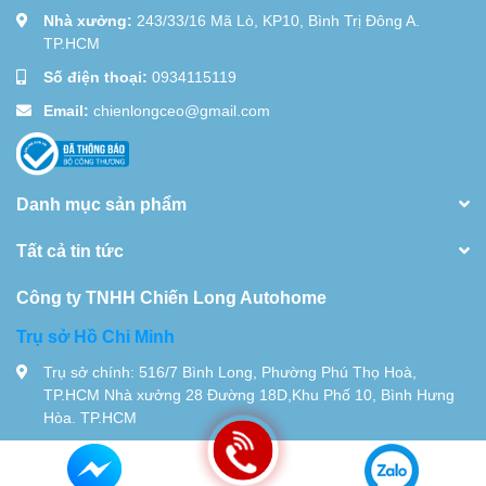
Nhà xưởng:
243/33/16 Mã Lò, KP10, Bình Trị Đông A.
TP.HCM
Số điện thoại:
0934115119
Email:
chienlongceo@gmail.com
Danh mục sản phẩm
Tất cả tin tức
Công ty TNHH Chiến Long Autohome
Trụ sở Hồ Chi Minh
Trụ sở chính: 516/7 Bình Long, Phường Phú Thọ Hoà,
TP.HCM Nhà xưởng 28 Đường 18D,Khu Phố 10, Bình Hưng
Hòa. TP.HCM
Tel:
0934115119