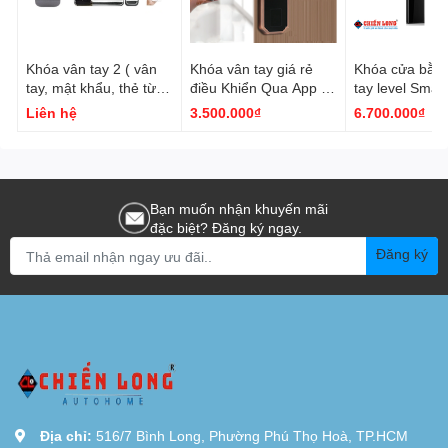
Khóa vân tay 2 ( vân
Khóa vân tay giá rẻ
Khóa cửa bằn
tay, mật khẩu, thẻ từ,
điều Khiển Qua App từ
tay level Smart
Remote, Bluetooth
xa Smartdorlock CL-
6in1 ViroVR-
Liên hệ
3.500.000₫
6.700.000₫
App)
DL7D
Bạn muốn nhận khuyến mãi
đặc biệt? Đăng ký ngay.
Đăng ký
Địa chỉ:
516/7 Bình Long, Phường Phú Thọ Hoà, TP.HCM