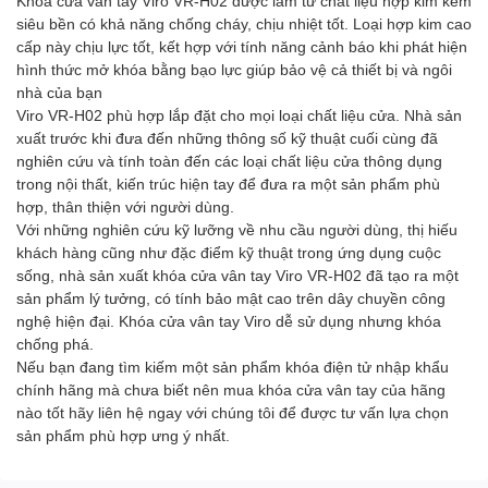
Khóa cửa vân tay Viro VR-H02 được làm từ chất liệu hợp kim kẽm
siêu bền có khả năng chống cháy, chịu nhiệt tốt. Loại hợp kim cao
cấp này chịu lực tốt, kết hợp với tính năng cảnh báo khi phát hiện
hình thức mở khóa bằng bạo lực giúp bảo vệ cả thiết bị và ngôi
nhà của bạn
Viro VR-H02 phù hợp lắp đặt cho mọi loại chất liệu cửa. Nhà sản
xuất trước khi đưa đến những thông số kỹ thuật cuối cùng đã
nghiên cứu và tính toàn đến các loại chất liệu cửa thông dụng
trong nội thất, kiến trúc hiện tay để đưa ra một sản phẩm phù
hợp, thân thiện với người dùng.
Với những nghiên cứu kỹ lưỡng về nhu cầu người dùng, thị hiếu
khách hàng cũng như đặc điểm kỹ thuật trong ứng dụng cuộc
sống, nhà sản xuất khóa cửa vân tay Viro VR-H02 đã tạo ra một
sản phẩm lý tưởng, có tính bảo mật cao trên dây chuyền công
nghệ hiện đại. Khóa cửa vân tay Viro dễ sử dụng nhưng khóa
chống phá.
Nếu bạn đang tìm kiếm một sản phẩm khóa điện tử nhập khẩu
chính hãng mà chưa biết nên mua khóa cửa vân tay của hãng
nào tốt hãy liên hệ ngay với chúng tôi để được tư vấn lựa chọn
sản phẩm phù hợp ưng ý nhất.