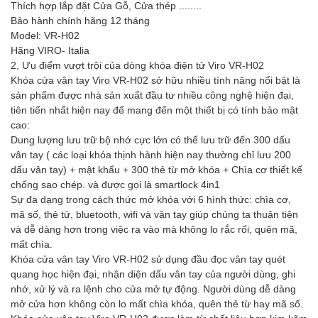
Thích hợp lắp đặt Cửa Gỗ, Cửa thép ........
Bảo hành chính hãng 12 tháng
Model: VR-H02
Hãng VIRO- Italia
2, Ưu điểm vượt trội của dòng khóa điện tử Viro VR-H02
Khóa cửa vân tay Viro VR-H02 sở hữu nhiều tính năng nổi bật là
sản phẩm được nhà sản xuất đầu tư nhiều công nghệ hiện đại,
tiên tiến nhất hiện nay để mang đến một thiết bị có tính bảo mật
cao:
Dung lượng lưu trữ bộ nhớ cực lớn có thể lưu trữ đến 300 dấu
vân tay ( các loại khóa thịnh hành hiện nay thường chỉ lưu 200
dấu vân tay) + mật khẩu + 300 thẻ từ mở khóa + Chìa cơ thiết kế
chống sao chép. và được gọi là smartlock 4in1
Sự đa dạng trong cách thức mở khóa với 6 hình thức: chìa cơ,
mã số, thẻ tử, bluetooth, wifi và vân tay giúp chúng ta thuận tiện
và dễ dàng hơn trong việc ra vào mà không lo rắc rối, quên mã,
mất chìa.
Khóa cửa vân tay Viro VR-H02 sử dụng đầu đọc vân tay quét
quang học hiện đại, nhận diện dấu vân tay của người dùng, ghi
nhớ, xử lý và ra lệnh cho cửa mở tự động. Người dùng dễ dàng
mở cửa hơn không còn lo mất chìa khóa, quên thẻ từ hay mã số.