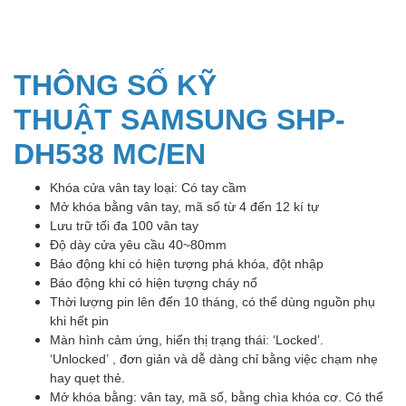
THÔNG SỐ KỸ
THUẬT SAMSUNG SHP-
DH538 MC/EN
Khóa cửa vân tay loại: Có tay cầm
Mở khóa bằng vân tay, mã số từ 4 đến 12 kí tự
Lưu trữ tối đa 100 vân tay
Độ dày cửa yêu cầu 40~80mm
Báo động khi có hiện tượng phá khóa, đột nhập
Báo động khi có hiện tượng cháy nổ
Thời lượng pin lên đến 10 tháng, có thể dùng nguồn phụ
khi hết pin
Màn hình cảm ứng, hiển thị trạng thái: ‘Locked’.
‘Unlocked’ , đơn giản và dễ dàng chỉ bằng việc chạm nhẹ
hay quẹt thẻ.
Mở khóa bằng: vân tay, mã số, bằng chìa khóa cơ. Có thể