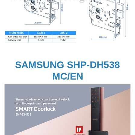
SAMSUNG SHP-DH538
MC/EN