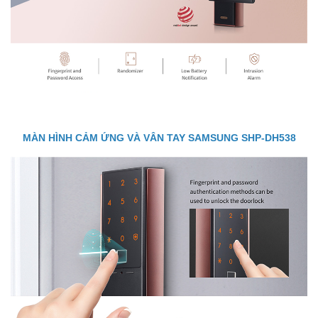
MÀN HÌNH CẢM ỨNG VÀ VÂN TAY SAMSUNG SHP-DH538