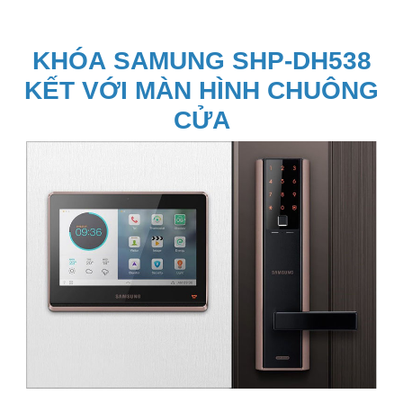
KHÓA SAMUNG SHP-DH538
KẾT VỚI MÀN HÌNH CHUÔNG
CỬA