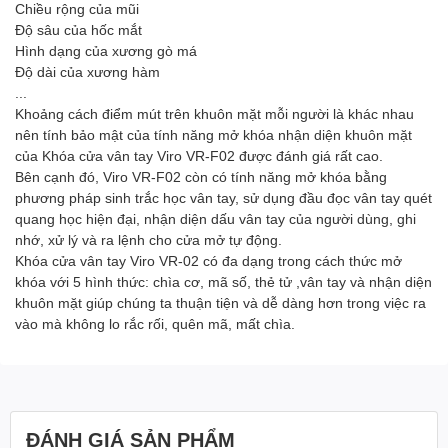
Chiều rộng của mũi
Độ sâu của hốc mắt
Hình dạng của xương gò má
Độ dài của xương hàm
...
Khoảng cách điểm mút trên khuôn mặt mỗi người là khác nhau
nên tính bảo mật của tính năng mở khóa nhận diện khuôn mặt
của Khóa cửa vân tay Viro VR-F02 được đánh giá rất cao.
Bên cạnh đó, Viro VR-F02 còn có tính năng mở khóa bằng
phương pháp sinh trắc học vân tay, sử dụng đầu đọc vân tay quét
quang học hiện đại, nhận diện dấu vân tay của người dùng, ghi
nhớ, xử lý và ra lệnh cho cửa mở tự động.
Khóa cửa vân tay Viro VR-02 có đa dạng trong cách thức mở
khóa với 5 hình thức: chìa cơ, mã số, thẻ tử ,vân tay và nhận diện
khuôn mặt giúp chúng ta thuận tiện và dễ dàng hơn trong việc ra
vào mà không lo rắc rối, quên mã, mất chìa.
ĐÁNH GIÁ SẢN PHẨM