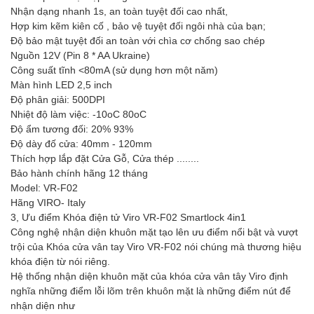
Nhận dạng nhanh 1s, an toàn tuyệt đối cao nhất,
Hợp kim kẽm kiên cố , bảo vệ tuyệt đối ngôi nhà của bạn;
Độ bảo mật tuyệt đối an toàn với chìa cơ chống sao chép
Nguồn 12V (Pin 8 * AA Ukraine)
Công suất tĩnh <80mA (sử dụng hơn một năm)
Màn hình LED 2,5 inch
Độ phân giải: 500DPI
Nhiệt độ làm việc: -10oC 80oC
Độ ẩm tương đối: 20% 93%
Độ dày đố cửa: 40mm - 120mm
Thích hợp lắp đặt Cửa Gỗ, Cửa thép ........
Bảo hành chính hãng 12 tháng
Model: VR-F02
Hãng VIRO- Italy
3, Ưu điểm Khóa điện tử Viro VR-F02 Smartlock 4in1
Công nghệ nhận diện khuôn mặt tạo lên ưu điểm nổi bật và vượt
trội của Khóa cửa vân tay Viro VR-F02 nói chúng mà thương hiệu
khóa điện từ nói riêng.
Hệ thống nhận diện khuôn mặt của khóa cửa vân tây Viro định
nghĩa những điểm lỗi lõm trên khuôn mặt là những điểm nút để
nhận diện như