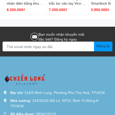
nhận diện bằng khuôn
trắc lọc vân tay Viro-
Smartlock 6in
mặt Viro VR-F10
Smartlock VR-G51
H06
8.300.000₫
7.200.000₫
3.950.000₫
Bạn muốn nhận khuyến mãi
đặc biệt? Đăng ký ngay.
Đăng ký
Địa chỉ:
516/9 Bình Long, Phường Phú Thọ Hoà, TP.HCM
Nhà xưởng:
243/33/16 Mã Lò, KP10, Bình Trị Đông A.
TP.HCM
Số điện thoại:
0934115119