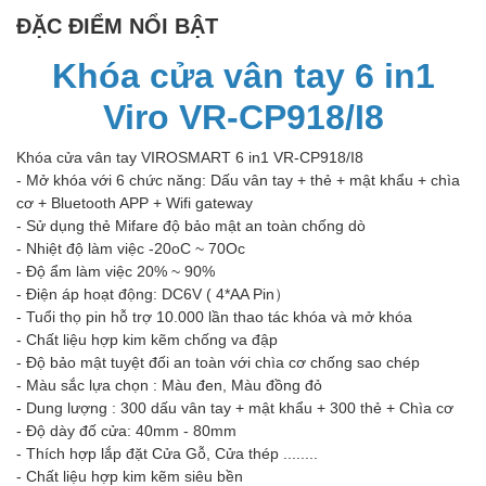
ĐẶC ĐIỂM NỔI BẬT
Khóa cửa vân tay 6 in1
Viro VR-CP918/I8
Khóa cửa vân tay VIROSMART 6 in1 VR-CP918/I8
- Mở khóa với 6 chức năng: Dấu vân tay + thẻ + mật khẩu + chìa
cơ + Bluetooth APP + Wifi gateway
- Sử dụng thẻ Mifare độ bảo mật an toàn chống dò
- Nhiệt độ làm việc -20oC ~ 70Oc
- Độ ẩm làm việc 20% ~ 90%
- Điện áp hoạt động: DC6V ( 4*AA Pin）
- Tuổi thọ pin hỗ trợ 10.000 lần thao tác khóa và mở khóa
- Chất liệu hợp kim kẽm chống va đập
- Độ bảo mật tuyệt đối an toàn với chìa cơ chống sao chép
- Màu sắc lựa chọn : Màu đen, Màu đồng đỏ
- Dung lượng : 300 dấu vân tay + mật khẩu + 300 thẻ + Chìa cơ
- Độ dày đố cửa: 40mm - 80mm
- Thích hợp lắp đặt Cửa Gỗ, Cửa thép ........
- Chất liệu hợp kim kẽm siêu bền