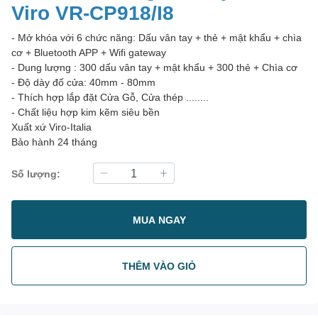
Viro VR-CP918/I8
- Mở khóa với 6 chức năng: Dấu vân tay + thẻ + mật khẩu + chìa
cơ + Bluetooth APP + Wifi gateway
- Dung lượng : 300 dấu vân tay + mật khẩu + 300 thẻ + Chìa cơ
- Độ dày đố cửa: 40mm - 80mm
- Thích hợp lắp đặt Cửa Gỗ, Cửa thép ........
- Chất liệu hợp kim kẽm siêu bền
Xuất xứ Viro-Italia
Bảo hành 24 tháng
Số lượng:
MUA NGAY
THÊM VÀO GIỎ