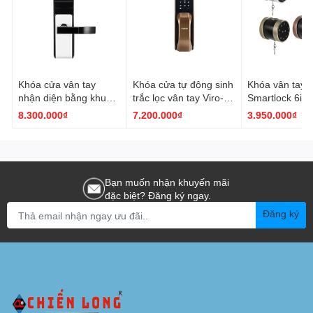
Khóa cửa vân tay
Khóa cửa tự động sinh
Khóa vân tay V
nhận diện bằng khuôn
trắc lọc vân tay Viro-
Smartlock 6in
mặt Viro VR-F10
Smartlock VR-G51
H06
8.300.000₫
7.200.000₫
3.950.000₫
Bạn muốn nhận khuyến mãi
đặc biệt? Đăng ký ngay.
Đăng ký