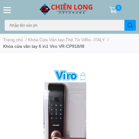
0
Trang chủ
/
Khóa Cửa Vân tay-Thẻ Từ ViRo- ITALY
/
Khóa cửa vân tay 6 in1 Viro VR-CP918/I8