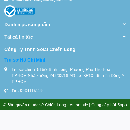
Danh mục sản phẩm
Tất cả tin tức
Công Ty Tnhh Solar Chiến Long
Trụ sở Hồ Chi Minh
Trụ sở chính: 516/9 Bình Long, Phường Phú Thọ Hoà,
TP.HCM Nhà xưởng 243/33/16 Mã Lò, KP10, Bình Trị Đông A.
TP.HCM
Tel:
0934115119
© Bản quyền thuộc về
Chiến Long - Automatic
| Cung cấp bởi
Sapo