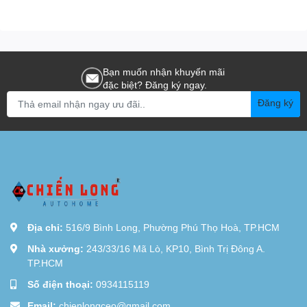
Bạn muốn nhận khuyến mãi
đặc biệt? Đăng ký ngay.
Đăng ký
Địa chỉ:
516/9 Bình Long, Phường Phú Thọ Hoà, TP.HCM
Nhà xưởng:
243/33/16 Mã Lò, KP10, Bình Trị Đông A.
TP.HCM
Số điện thoại:
0934115119
Email:
chienlongceo@gmail.com