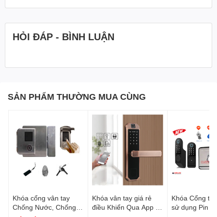
HỎI ĐÁP - BÌNH LUẬN
SẢN PHẨM THƯỜNG MUA CÙNG
Khóa cổng vân tay
Khóa vân tay giá rẻ
Khóa Cổng th
Chống Nước, Chống
điều Khiển Qua App từ
sử dụng Pin V
trộm chất liệu Bằng
xa Smartdorlock CL-
Mã Số Thẻ Từ