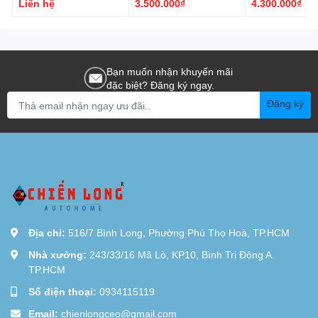
Liên hệ
3.500.000₫
4.300.000₫
INOX 304
DL7D
Smartdorlock CL-
IDL8B
Bạn muốn nhận khuyến mãi
đặc biệt? Đăng ký ngay.
Đăng ký
Địa chỉ:
516/7 Bình Long, Phường Phú Thọ Hoà, TP.HCM
Nhà xưởng:
243/33/16 Mã Lò, KP10, Bình Trị Đông A.
TP.HCM
Số điện thoại:
0934115119
Email:
chienlongceo@gmail.com