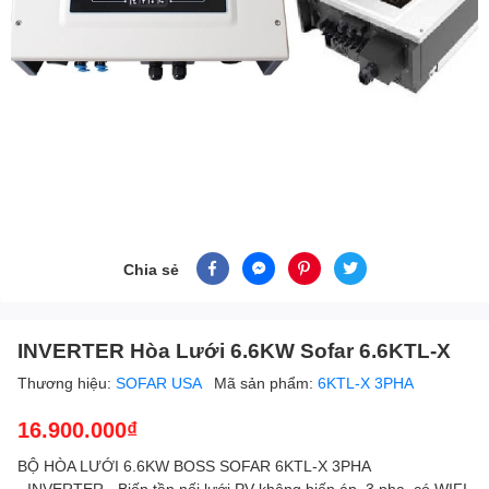
Chia sẻ
INVERTER Hòa Lưới 6.6KW Sofar 6.6KTL-X
Thương hiệu:
SOFAR USA
Mã sản phẩm:
6KTL-X 3PHA
16.900.000₫
BỘ HÒA LƯỚI 6.6KW BOSS SOFAR 6KTL-X 3PHA
- INVERTER - Biến tần nối lưới PV không biến áp, 3 pha, có WIFI,