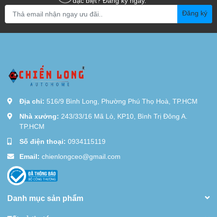
đặc biệt? Đăng ký ngay.
Đăng ký
Địa chỉ:
516/9 Bình Long, Phường Phú Thọ Hoà, TP.HCM
Nhà xưởng:
243/33/16 Mã Lò, KP10, Bình Trị Đông A.
TP.HCM
Số điện thoại:
0934115119
Email:
chienlongceo@gmail.com
Danh mục sản phẩm