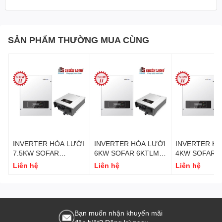
SẢN PHẨM THƯỜNG MUA CÙNG
INVERTER HÒA LƯỚI
INVERTER HÒA LƯỚI
INVERTER HÒ
7.5KW SOFAR
6KW SOFAR 6KTLM-
4KW SOFAR 4
7.5KTLM-G2
G2
G2
Liên hệ
Liên hệ
Liên hệ
Bạn muốn nhận khuyến mãi