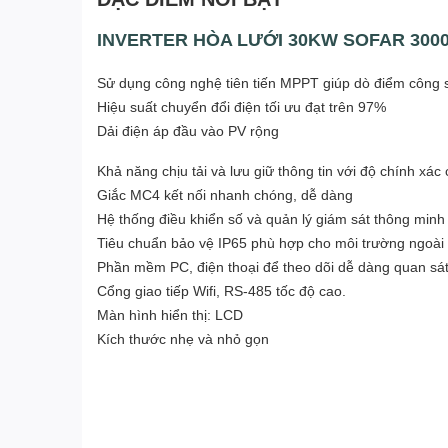
INVERTER HÒA LƯỚI 30KW SOFAR 3000
Sử dụng công nghệ tiên tiến MPPT giúp dò điểm công s
Hiệu suất chuyển đổi điện tối ưu đạt trên 97%
Dải điện áp đầu vào PV rộng
Khả năng chịu tải và l
ưu giữ thông tin với độ chính xác 
Giắc MC4 kết nối nhanh chóng, dễ dàng
Hệ thống điều khiển số và quản lý giám sát thông min
Tiêu chuẩn bảo vệ IP65 phù hợp cho môi trường ngoài 
Phần mềm PC, điện thoại để theo dõi
dễ dàng quan sá
Cổng giao tiếp
Wifi,
RS-485 tốc độ cao.
àn hình hiển thị: LCD
M
Kích thước nhẹ và nhỏ gọn