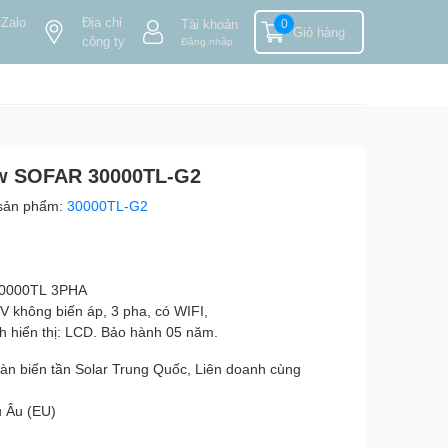
 Zalo
Địa chỉ
Tài khoản
0
Giỏ hàng
công ty
Đăng nhập
0kw SOFAR 30000TL-G2
sản phẩm:
30000TL-G2
0000TL 3PHA
V không biến áp, 3 pha, có WIFI,
h hiển thị: LCD. Bảo hành 05 năm.
àn biến tần Solar Trung Quốc, Liên doanh cùng
u Âu (EU)