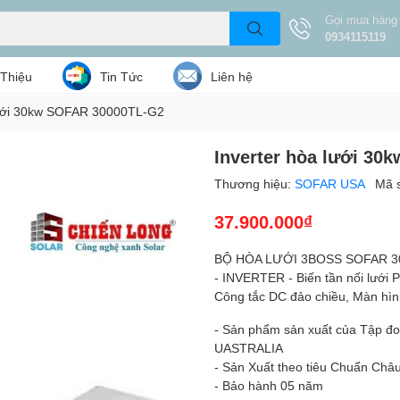
Gọi mua hàng
0934115119
 Thiệu
Tin Tức
Liên hệ
lưới 30kw SOFAR 30000TL-G2
Inverter hòa lưới 3
Thương hiệu:
SOFAR USA
Mã 
37.900.000₫
BỘ HÒA LƯỚI 3BOSS SOFAR 3
- INVERTER - Biến tần nối lưới P
Công tắc DC đảo chiều, Màn hìn
- Sản phẩm sản xuất của Tập đo
UASTRALIA
- Sản Xuất theo tiêu Chuẩn Châ
- Bảo hành 05 năm