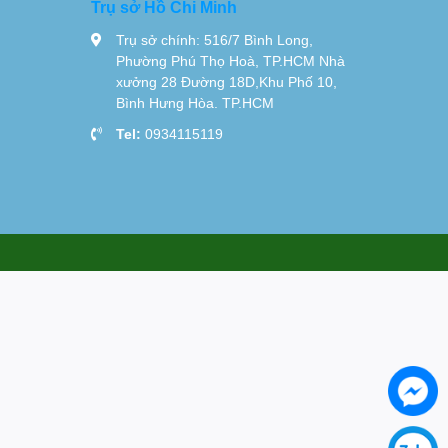
Trụ sở Hồ Chi Minh
Trụ sở chính: 516/7 Bình Long,
Phường Phú Thọ Hoà, TP.HCM Nhà
xưởng 28 Đường 18D,Khu Phố 10,
Bình Hưng Hòa. TP.HCM
Tel:
0934115119