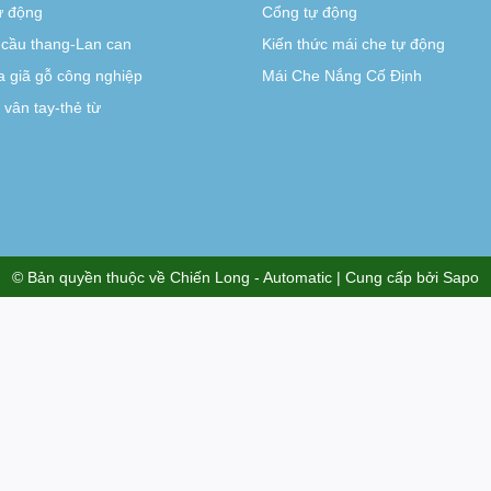
tự động
Cổng tự động
-cầu thang-Lan can
Kiến thức mái che tự động
 giã gỗ công nghiệp
Mái Che Nắng Cố Định
vân tay-thẻ từ
© Bản quyền thuộc về
Chiến Long - Automatic
| Cung cấp bởi
Sapo