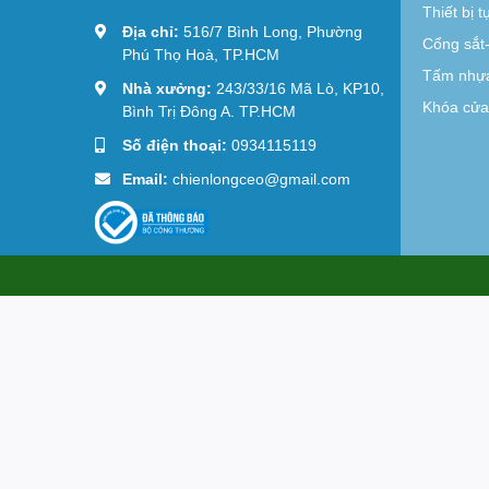
Thiết bị 
Địa chỉ:
516/7 Bình Long, Phường
Cổng sắt
Phú Thọ Hoà, TP.HCM
Tấm nhựa
Nhà xưởng:
243/33/16 Mã Lò, KP10,
Khóa cửa 
Bình Trị Đông A. TP.HCM
Số điện thoại:
0934115119
Email:
chienlongceo@gmail.com