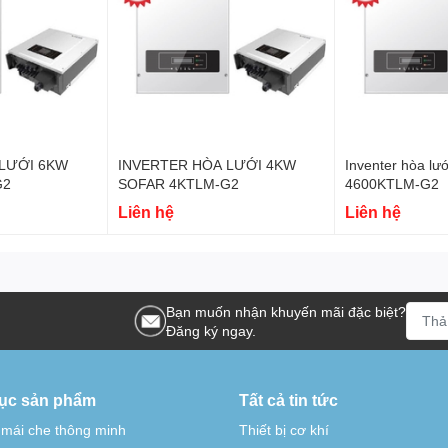
LƯỚI 6KW
INVERTER HÒA LƯỚI 4KW
Inventer hòa l
G2
SOFAR 4KTLM-G2
4600KTLM-G2
Liên hệ
Liên hệ
Bạn muốn nhận khuyến mãi đặc biệt?
Đăng ký ngay.
ục sản phẩm
Tất cả tin tức
 mái che thông minh
Thiết bị cơ khí