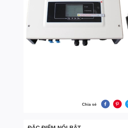
Chia sẻ
ĐẶC ĐIỂM NỔI BẬT