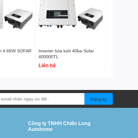
ưới 4.6KW SOFAR
Inverter hòa lưới 40kw Sofar
400000TL
Liên hệ
Đăng ký
Công ty TNHH Chiến Long
Autohome