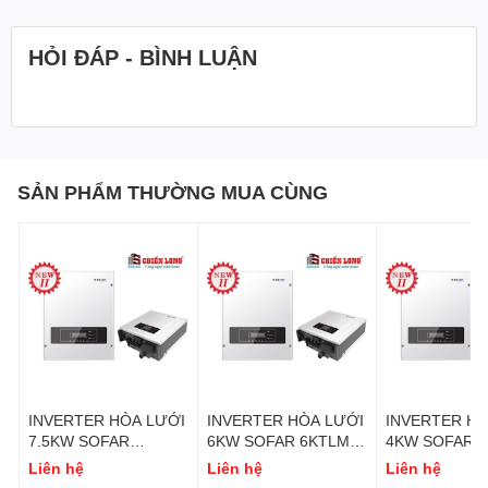
HỎI ĐÁP - BÌNH LUẬN
SẢN PHẨM THƯỜNG MUA CÙNG
INVERTER HÒA LƯỚI
INVERTER HÒA LƯỚI
INVERTER HÒ
7.5KW SOFAR
6KW SOFAR 6KTLM-
4KW SOFAR 4
7.5KTLM-G2
G2
G2
Liên hệ
Liên hệ
Liên hệ