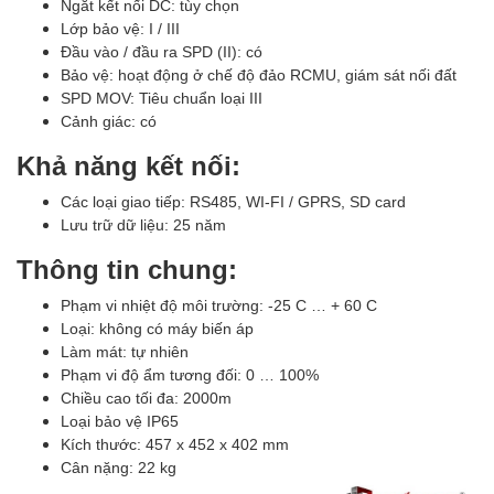
Ngắt kết nối DC: tùy chọn
Lớp bảo vệ: I / III
Đầu vào / đầu ra SPD (II): có
Bảo vệ: hoạt động ở chế độ đảo RCMU, giám sát nối đất
SPD MOV: Tiêu chuẩn loại III
Cảnh giác: có
Khả năng kết nối:
Các loại giao tiếp: RS485, WI-FI / GPRS, SD card
Lưu trữ dữ liệu: 25 năm
Thông tin chung:
Phạm vi nhiệt độ môi trường: -25 C … + 60 C
Loại: không có máy biến áp
Làm mát: tự nhiên
Phạm vi độ ẩm tương đối: 0 … 100%
Chiều cao tối đa: 2000m
Loại bảo vệ IP65
Kích thước: 457 x 452 x 402 mm
Cân nặng: 22 kg