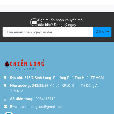
Bạn muốn nhận khuyến mãi
đặc biệt? Đăng ký ngay.
Đăng ký
Địa chỉ:
516/7 Bình Long, Phường Phú Thọ Hoà, TP.HCM
Nhà xưởng:
243/33/16 Mã Lò, KP10, Bình Trị Đông A.
TP.HCM
Số điện thoại:
0934115119
Email:
chienlongceo@gmail.com