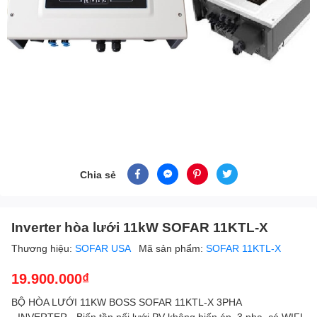
Chia sẻ
Inverter hòa lưới 11kW SOFAR 11KTL-X
Thương hiệu:
SOFAR USA
Mã sản phẩm:
SOFAR 11KTL-X
19.900.000₫
BỘ HÒA LƯỚI 11KW BOSS SOFAR 11KTL-X 3PHA
- INVERTER - Biến tần nối lưới PV không biến áp, 3 pha, có WIFI,