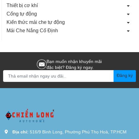
Thiết bị cơ khí
Cổng tự động
Kiến thức mái che tự động
Mái Che Nắng Cố Định
Bạn muốn nhận khuyến mãi
đặc biệt? Đăng ký ngay.
Đăng ký
Địa chỉ:
516/9 Bình Long, Phường Phú Thọ Hoà, TP.HCM