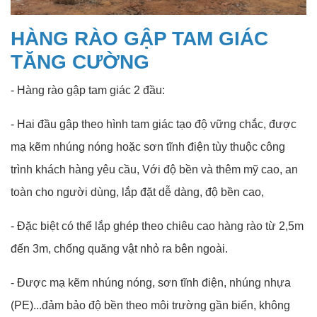
HÀNG RÀO GẬP TAM GIÁC
TĂNG CƯỜNG
- Hàng rào gập tam giác 2 đầu:
- Hai đầu gập theo hình tam giác tạo độ vững chắc, được
mạ kẽm nhúng nóng hoặc sơn tĩnh điện tùy thuộc công
trình khách hàng yêu cầu, Với độ bền và thêm mỹ cao, an
toàn cho người dùng, lắp đặt dễ dàng, độ bền cao,
- Đặc biệt có thể lắp ghép theo chiêu cao hàng rào từ 2,5m
đến 3m, chống quăng vật nhỏ ra bên ngoài.
- Được mạ kẽm nhúng nóng, sơn tĩnh điện, nhúng nhựa
(PE)...đảm bảo độ bền theo môi trường gần biển, không