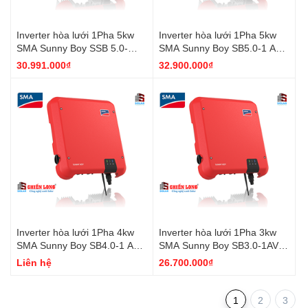
Inverter hòa lưới 1Pha 5kw
Inverter hòa lưới 1Pha 5kw
SMA Sunny Boy SSB 5.0-
SMA Sunny Boy SB5.0-1 AV-
1AV-41
40
30.991.000₫
32.900.000₫
Inverter hòa lưới 1Pha 4kw
Inverter hòa lưới 1Pha 3kw
SMA Sunny Boy SB4.0-1 AV-
SMA Sunny Boy SB3.0-1AV-
40
40
Liên hệ
26.700.000₫
1
2
3