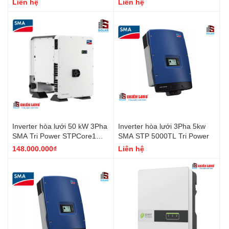
Liên hệ
Liên hệ
Inverter hòa lưới 50 kW 3Pha
Inverter hòa lưới 3Pha 5kw
SMA Tri Power STPCore1
SMA STP 5000TL Tri Power
STP 50-40
148.000.000₫
Liên hệ