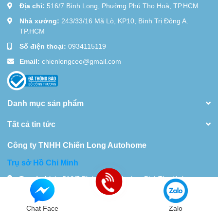
Địa chỉ:
516/7 Bình Long, Phường Phú Thọ Hoà, TP.HCM
Nhà xưởng:
243/33/16 Mã Lò, KP10, Bình Trị Đông A.
TP.HCM
Số điện thoại:
0934115119
Email:
chienlongceo@gmail.com
Danh mục sản phẩm
Tất cả tin tức
Công ty TNHH Chiến Long Autohome
Trụ sở Hồ Chi Minh
Trụ sở chính: 516/7 Bình Long, Phường Phú Thọ Hoà,
TP.HCM Nhà xưởng 28 Đường 18D,Khu Phố 10, Bình Hưng
Hòa. TP.HCM
Chat Face
Zalo
Tel:
0934115119