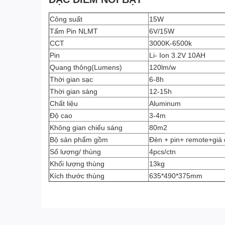
Công suất
15W
Tấm Pin NLMT
6V/15W
CCT
3000K-6500k
Pin
Li- Ion 3.2V 10AH
Quang thông(Lumens)
120lm/w
Thời gian sạc
6-8h
Thời gian sáng
12-15h
Chất liệu
Aluminum
Độ cao
3-4m
Không gian chiếu sáng
80m2
Bộ sản phẩm gồm
Đèn + pin+ remote+giá
Số lượng/ thùng
4pcs/ctn
Khối lượng thùng
13kg
Kích thước thùng
635*490*375mm