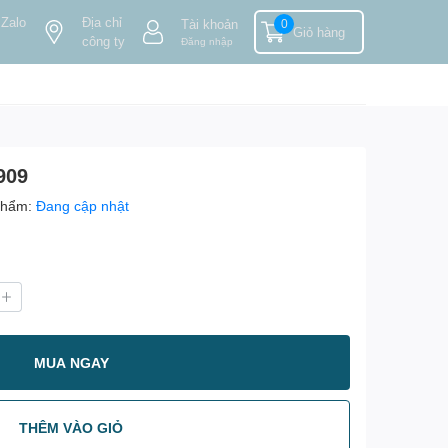
 Zalo
Địa chỉ
Tài khoản
0
Giỏ hàng
công ty
Đăng nhập
909
phẩm:
Đang cập nhật
MUA NGAY
THÊM VÀO GIỎ