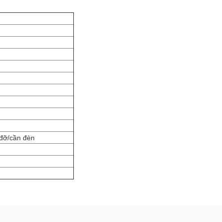
 đỡ/cần đèn