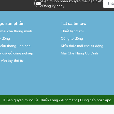
Bạn muốn nhận khuyến mãi đặc biệt?
Đăng ký ngay.
ục sản phẩm
Tất cả tin tức
 mái che thông minh
Thiết bị cơ khí
tự động
Cổng tự động
-cầu thang-Lan can
Kiến thức mái che tự động
 giã gỗ công nghiệp
Mái Che Nắng Cố Định
vân tay-thẻ từ
© Bản quyền thuộc về
Chiến Long - Automatic
| Cung cấp bởi
Sapo