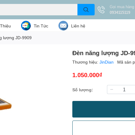
Gọi mua hàng
0934115119
 Thiệu
Tin Tức
Liên hệ
g lượng JD-9909
Đèn năng lượng JD-9
Thương hiệu:
JinDian
Mã sản 
1.050.000₫
Số lượng: