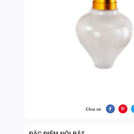
Chia sẻ
ĐẶC ĐIỂM NỔI BẬT