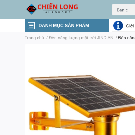
DANH MỤC SẢN PHẨM
Giới
Trang chủ
/
Đèn năng lượng mặt trời JINDIAN
/
Đèn năn