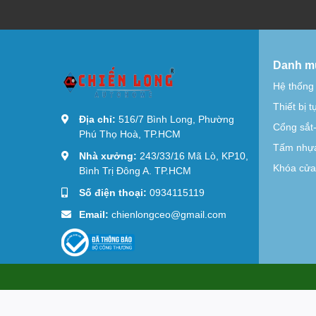
Danh m
Hệ thống
Thiết bị 
Địa chỉ:
516/7 Bình Long, Phường
Cổng sắt
Phú Thọ Hoà, TP.HCM
Tấm nhựa
Nhà xưởng:
243/33/16 Mã Lò, KP10,
Khóa cửa 
Bình Trị Đông A. TP.HCM
Số điện thoại:
0934115119
Email:
chienlongceo@gmail.com