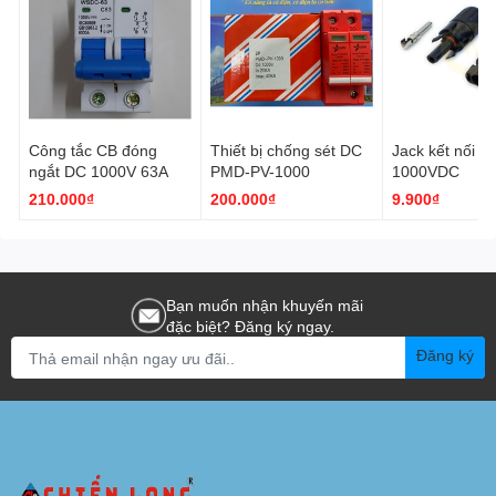
Công tắc CB đóng
Thiết bị chống sét DC
Jack kết nối 
ngắt DC 1000V 63A
PMD-PV-1000
1000VDC
210.000₫
200.000₫
9.900₫
Bạn muốn nhận khuyến mãi
đặc biệt? Đăng ký ngay.
Đăng ký