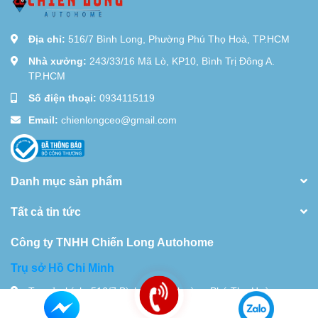
Địa chỉ:
516/7 Bình Long, Phường Phú Thọ Hoà, TP.HCM
Nhà xưởng:
243/33/16 Mã Lò, KP10, Bình Trị Đông A.
TP.HCM
Số điện thoại:
0934115119
Email:
chienlongceo@gmail.com
Danh mục sản phẩm
Tất cả tin tức
Công ty TNHH Chiến Long Autohome
Trụ sở Hồ Chi Minh
Trụ sở chính: 516/7 Bình Long, Phường Phú Thọ Hoà,
TP.HCM Nhà xưởng 28 Đường 18D,Khu Phố 10, Bình Hưng