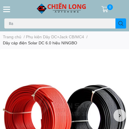
0
Trang chủ
/
Phụ kiện Dây DC+Jack CB/MC4
/
Dây cáp điện Solar DC 6.0 hiệu NINGBO