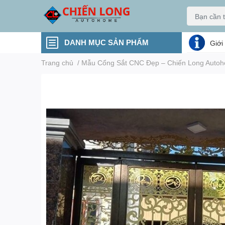
DANH MỤC SẢN PHẨM
Giới
Trang chủ
/
Mẫu Cổng Sắt CNC Đẹp – Chiến Long Autoh