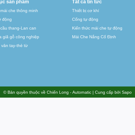
ục sản phẩm
Tất cả tin tức
 mái che thông minh
Thiết bị cơ khí
tự động
Cổng tự động
-cầu thang-Lan can
Kiến thức mái che tự động
 giã gỗ công nghiệp
Mái Che Nắng Cố Định
vân tay-thẻ từ
© Bản quyền thuộc về
Chiến Long - Automatic
| Cung cấp bởi
Sapo