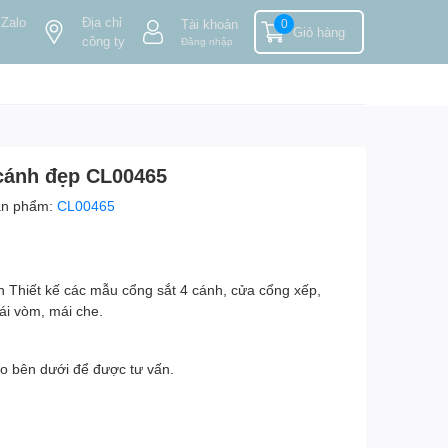
 Zalo
Địa chỉ
Tài khoản
0
Giỏ hàng
công ty
Đăng nhập
cánh đẹp CL00465
ản phẩm:
CL00465
 Thiết kế các mẫu cổng sắt 4 cánh, cửa cổng xếp,
ái vòm, mái che.
lo bên dưới để được tư vấn.