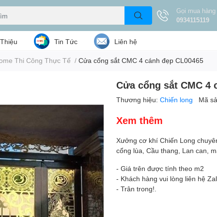
Gọi mua hàng
0934115119
 Thiệu
Tin Tức
Liên hệ
ome Thi Công Thực Tế
/
Cửa cổng sắt CMC 4 cánh đẹp CL00465
Cửa cổng sắt CMC 4 
Thương hiệu:
Chiến long
Mã s
Xem thêm
Xưởng cơ khí Chiến Long chuyên
cổng lùa, Cầu thang, Lan can, m
- Giá trên được tính theo m2
- Khách hàng vui lòng liên hệ Za
- Trân trong!.