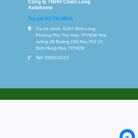
Công ty TNHH Chiến Long
Autohome
Trụ sở Hồ Chi Minh
Trụ sở chính: 516/7 Bình Long,
Phường Phú Thọ Hoà, TP.HCM Nhà
xưởng 28 Đường 18D,Khu Phố 10,
Bình Hưng Hòa. TP.HCM
Tel:
0934115119