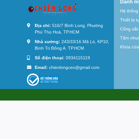
Danh m
Hệ thống
Thiết bị 
Địa chỉ:
516/7 Bình Long, Phường
Cổng sắt
Phú Thọ Hoà, TP.HCM
Tấm nhựa
Nhà xưởng:
243/33/16 Mã Lò, KP10,
Khóa cửa 
Bình Trị Đông A. TP.HCM
Số điện thoại:
0934115119
Email:
chienlongceo@gmail.com