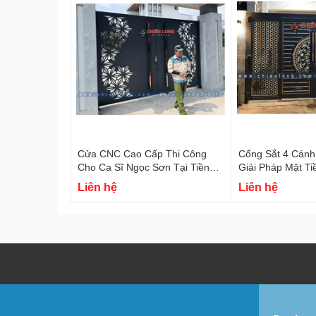
Cửa CNC Cao Cấp Thi Công
Cổng Sắt 4 Cánh
Cho Ca Sĩ Ngọc Sơn Tại Tiền
Giải Pháp Mặt Ti
Giang | Chiến Long Autohome
Liên hệ
Liên hệ