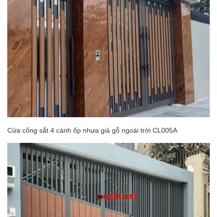
Cửa cổng sắt 4 cánh ốp nhựa giả gỗ ngoài trời CL005A