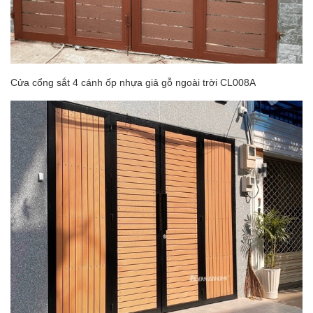
Cửa cổng sắt 4 cánh ốp nhựa giả gỗ ngoài trời CL008A