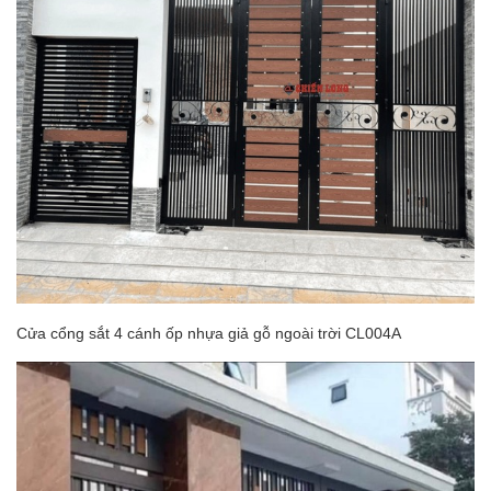
Cửa cổng sắt 4 cánh ốp nhựa giả gỗ ngoài trời CL004A