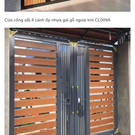
Cửa cổng sắt 4 cánh ốp nhựa giả gỗ ngoài trời CL009A