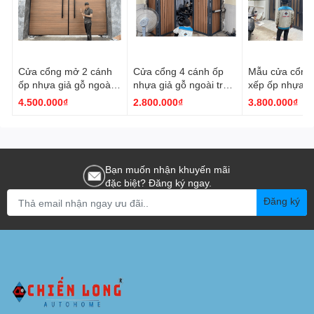
Cửa cổng mở 2 cánh
Cửa cổng 4 cánh ốp
Mẫu cửa cổng
ốp nhựa giả gỗ ngoài
nhựa giả gỗ ngoài trời
xếp ốp nhựa 
trời thiết kế hiện đại
thiết kế hiện đại
nguyên sinh +
4.500.000₫
2.800.000₫
3.800.000₫
CLG012
CLG013
phủ PVDF/ASA
tia UV
Bạn muốn nhận khuyến mãi
đặc biệt? Đăng ký ngay.
Đăng ký