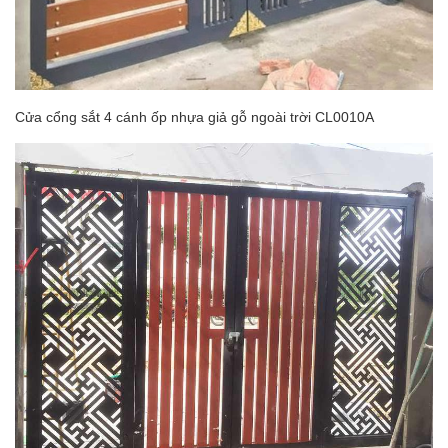
Cửa cổng sắt 4 cánh ốp nhựa giả gỗ ngoài trời CL0010A