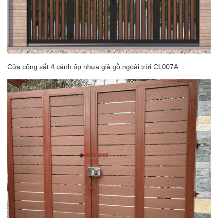
Cửa cổng sắt 4 cánh ốp nhựa giả gỗ ngoài trời CL007A