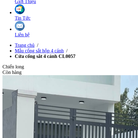
Giới Thiệu
Tin Tức
Liên hệ
Trang chủ
/
Mẫu cổng sắt hộp 4 cánh
/
Cửa cổng sắt 4 cánh CL0057
Chiến long
Còn hàng