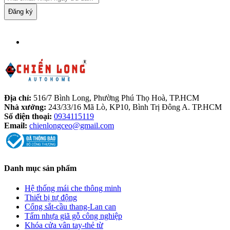
Đăng ký
Địa chỉ:
516/7 Bình Long, Phường Phú Thọ Hoà, TP.HCM
Nhà xưởng:
243/33/16 Mã Lò, KP10, Bình Trị Đông A. TP.HCM
Số điện thoại:
0934115119
Email:
chienlongceo@gmail.com
Danh mục sản phẩm
Hệ thống mái che thông minh
Thiết bị tự động
Cổng sắt-cầu thang-Lan can
Tấm nhựa giã gỗ công nghiệp
Khóa cửa vân tay-thẻ từ