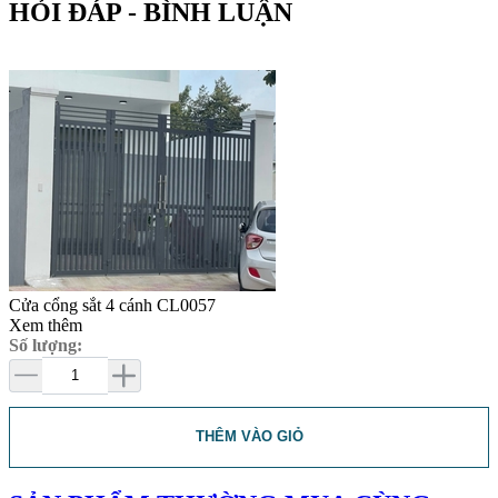
HỎI ĐÁP - BÌNH LUẬN
Cửa cổng sắt 4 cánh CL0057
Xem thêm
Số lượng:
THÊM VÀO GIỎ