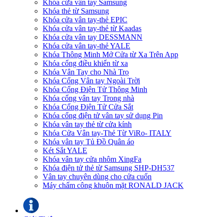
Khóa cửa vân tay Samsung
Khóa thẻ từ Samsung
Khóa cửa vân tay-thẻ EPIC
Khóa cửa vân tay-thẻ từ Kaadas
Khóa cửa vân tay DESSMANN
Khóa cửa vân tay-thẻ YALE
Khóa Thông Minh Mở Cửa từ Xa Trên App
Khóa cổng điều khiển từ xa
Khóa Vân Tay cho Nhà Trọ
Khóa Cổng Vân tay Ngoài Trời
Khóa Cổng Điện Tử Thông Minh
Khóa cổng vân tay Trong nhà
Khóa Cổng Điện Tử Cửa Sắt
Khóa cổng điện tử vân tay sử dụng Pin
Khóa vân tay thẻ từ cửa kính
Khóa Cửa Vân tay-Thẻ Từ ViRo- ITALY
Khóa vân tay Tủ Đồ Quân áo
Két Sắt YALE
Khóa vân tay cửa nhôm XingFa
Khóa điện tử thẻ từ Samsung SHP-DH537
Vân tay chuyên dùng cho cửa cuốn
Máy chấm công khuôn mặt RONALD JACK