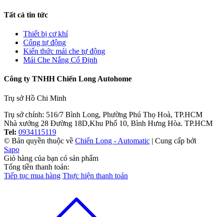
Tất cả tin tức
Thiết bị cơ khí
Cổng tự động
Kiến thức mái che tự động
Mái Che Nắng Cố Định
Công ty TNHH Chiến Long Autohome
Trụ sở Hồ Chi Minh
Trụ sở chính: 516/7 Bình Long, Phường Phú Thọ Hoà, TP.HCM
Nhà xưởng 28 Đường 18D,Khu Phố 10, Bình Hưng Hòa. TP.HCM
Tel:
0934115119
© Bản quyền thuộc về
Chiến Long - Automatic
| Cung cấp bởi
Sapo
Giỏ hàng của bạn có
sản phẩm
Tổng tiền thanh toán:
Tiếp tục mua hàng
Thực hiện thanh toán