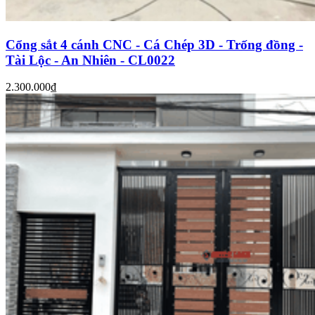
Cổng sắt 4 cánh CNC - Cá Chép 3D - Trống đồng -
Tài Lộc - An Nhiên - CL0022
2.300.000₫