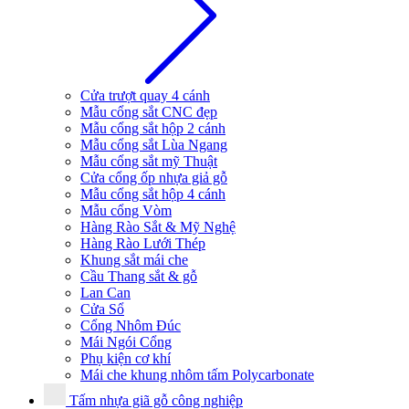
Cửa trượt quay 4 cánh
Mẫu cổng sắt CNC đẹp
Mẫu cổng sắt hộp 2 cánh
Mẫu cổng sắt Lùa Ngang
Mẫu cổng sắt mỹ Thuật
Cửa cổng ốp nhựa giả gỗ
Mẫu cổng sắt hộp 4 cánh
Mẫu cổng Vòm
Hàng Rào Sắt & Mỹ Nghệ
Hàng Rào Lưới Thép
Khung sắt mái che
Cầu Thang sắt & gỗ
Lan Can
Cửa Sổ
Cổng Nhôm Đúc
Mái Ngói Cổng
Phụ kiện cơ khí
Mái che khung nhôm tấm Polycarbonate
Tấm nhựa giã gỗ công nghiệp