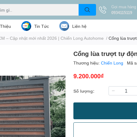
Gọi mua hàng
0934115119
 Thiệu
Tin Tức
Liên hệ
.HCM – Cập nhật mới nhất 2026 | Chiến Long Autohome
/
Cổng lùa trượt
Cổng lùa trượt tự độ
Thương hiệu:
Chiến Long
Mã s
9.200.000₫
Số lượng: