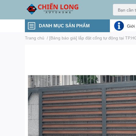
DANH MỤC SẢN PHẨM
Giới
Trang chủ
/
[Bảng báo giá] lắp đặt cổng tự động tại TP