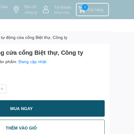
 Zalo
Địa chỉ
Tài khoản
0
Giỏ hàng
công ty
Đăng nhập
 tự động cửa cổng Biệt thự, Công ty
ng cửa cổng Biệt thự, Công ty
ản phẩm:
Đang cập nhật
MUA NGAY
THÊM VÀO GIỎ