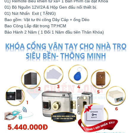
01) Remote điều khiên từ xa+ 1 Bàn Phím cài đặt Khóa
01) Bộ Nguồn 12V/2A & Hộp Gen đấu nối thiết bị.
01) Nút Nhấn Exit ( TẶNG)
Bao gồm: Vật tư thi công Dây Cáp + ống Dẻo
Bao Công Lắp đặt trong TP.HCM
Bảo Hành 2 Năm ( 1 Đổi 1 Năm đầu tiên Thân Khóa)