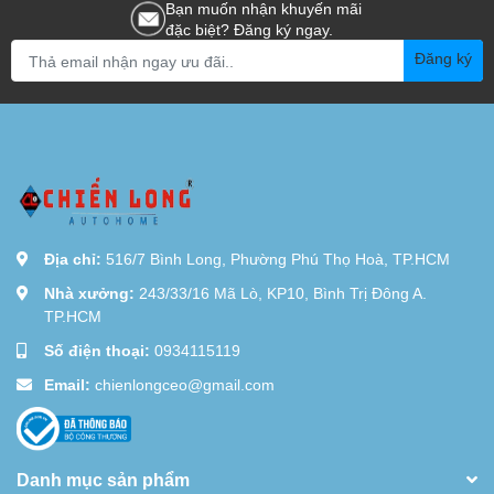
Bạn muốn nhận khuyến mãi
đặc biệt? Đăng ký ngay.
Đăng ký
Địa chỉ:
516/7 Bình Long, Phường Phú Thọ Hoà, TP.HCM
Nhà xưởng:
243/33/16 Mã Lò, KP10, Bình Trị Đông A.
TP.HCM
Số điện thoại:
0934115119
Email:
chienlongceo@gmail.com
Danh mục sản phẩm