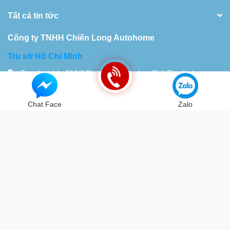
Tất cả tin tức
Công ty TNHH Chiến Long Autohome
Trụ sở Hồ Chi Minh
Trụ sở chính: 516/7 Bình Long, Phường Phú Thọ Hoà,
TP.HCM Nhà xưởng 28 Đường 18D,Khu Phố 10, Bình Hưng
Hòa. TP.HCM
Chat Face
Zalo
Tel:
0934115119
© Bản quyền thuộc về
Chiến Long - Automatic
| Cung cấp bởi
Sapo