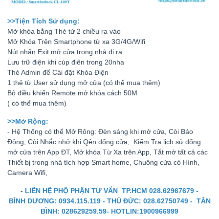
>>Tiện Tích Sử dụng:
Mở khóa bằng Thẻ tử 2 chiều ra vào
Mở Khóa Trên Smartphone từ xa 3G/4G/Wifi
Nút nhấn Exit mở cửa trong nhà đi ra
Lưu trữ điện khi cúp điên trong 20nha
Thẻ Admin để Cài đặt Khóa Điện
1 thẻ từ User sử dụng mở cửa (có thể mua thêm)
Bộ điều khiển Remote mở khóa cách 50M
( có thể mua thêm)
>>Mở Rộng:
- Hệ Thống có thể Mở Rông: Đèn sáng khi mở cửa, Còi Báo
Động, Còi Nhắc nhở khi Qên đống cửa, Kiểm Tra lịch sử đống
mở cửa trên App ĐT, Mở khóa Từ Xa trên App, Tắt mở tất cả các
Thiết bị trong nhà tích hợp Smart home, Chuông cửa có Hình,
Camera Wifi,
-
LIÊN HỆ PHỘ PHẬN TƯ VẤN TP.HCM 028.62967679 -
BÌNH DƯƠNG: 0934.115.119 - THỦ ĐỨC: 028.62750749 - TÂN
BÌNH: 028629259.59- HOTLIN:1900966999