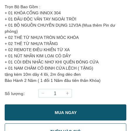
Trọn Bộ Bao Gồm :
+ 01 KHÓA CỔNG INNOX 304
+ 01 ĐẤU ĐỘC VÂN TAY NGOÀI TRỜI
+ 01 BỘ NGUỒN CHUYÊN DỤNG 12V3A (Mua thêm Pin dư
phòng)
+ 02 THẺ TỪ NHỰA TRÒN MÓC KHÓA
+ 02 THẺ TỪ NHỰA TRẮNG
+ 02 REMOTE ĐIỀU KHIỂN TỪ XA
+ 01 NÚT NHẦN KIM LOẠI CÓ DÂY
+ 01 CÒI ĐÈN NHẮC NHƠ KHI QUÊN ĐÓNG CỬA
+ 01 NAM CHÂM CỐ ĐỊNH CỬA LỆCH ( TẶNG)
tặng kèm 10m dây 4 lõi, 2m ống dẻo đen
Bảo Hành 2 Năm ( 1 đổi 1 Năm đâu tiên thân Khóa)
Số lượng:
MUA NGAY