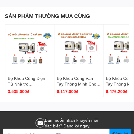
SẢN PHẨM THƯỜNG MUA CÙNG
Bộ Khóa Cổng Điện
Bộ Khóa Cổng Vân
Bộ Khóa Cổng
Tử Nhà trọ
Tay Thông Minh Cho
Tay Thông Mi
Smartdorlock CL-5001
Nhà Trọ Smartdorlock
Nhà Trọ Smart
3.535.000₫
6.117.000₫
6.476.200₫
CL-5001A1
CL-5001RRO-
Bạn muốn nhận khuyến mãi
đặc biệt? Đăng ký ngay.
Đăng ký