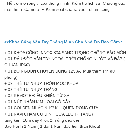
- Hỗ trợ mở rộng : Loa thông minh, Kiểm tra lịch sử, Chuông cửa
màn hình, Camera IP, Kiểm soát cửa ra vào - chấm công,...
>>Khóa Cổng Vân Tay Thông Minh Cho Nhà Trọ Bao Gồm :
+ 01 KHÓA CỔNG INNOX 304 SANG TRỌNG CHỐNG BÀO MÒN
+ 01 ĐẤU ĐỘC VÂN TAY NGOÀI TRỜI CHỐNG NƯỚC VÀ ĐẬP (
CHUẨN IP66)
+ 01 BỘ NGUỒN CHUYÊN DỤNG 12V3A (Mua thêm Pin dư
phòng)
+ 02 THẺ TỪ NHỰA TRÒN MÓC KHÓA
+ 02 THẺ TỪ NHỰA TRẮNG
+ 02 REMOTE ĐIỀU KHIỂN TỪ XA
+ 01 NÚT NHẦN KIM LOẠI CÓ DÂY
+ 01 CÒI ĐÈN NHẮC NHƠ KHI QUÊN ĐÓNG CỬA
+ 01 NAM CHÂM CỐ ĐỊNH CỬA LỆCH ( TẶNG)
tặng kèm 10m dây 4 lõi, 2m ống dẻo đen
Bảo Hành 2 Năm ( 1 đổi 1 Năm đâu tiên thân Khóa)