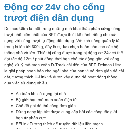
Động cơ 24v cho cổng
trượt điện dân dụng
Deimos Ultra là một trong những nhà khai thác phần cứng cổng
trượt phổ biến nhất của BFT được thiết kế dành riêng cho sử
dụng với cổng trượt tự động dân dụng. Với khả năng quản lý tải
trọng lá lên tới 600kg, đây là sự lựa chọn hoàn hảo cho các hệ
thống nhỏ và lớn. Thiết bị cũng được trang bị động cơ 24v có thể
đạt tốc độ 12m / phút đồng thời hạn chế tác động gần với công
nghệ xử lý mô-men xoắn D-Track cải tiến của BFT. Deimos Ultra
là giải pháp hoàn hảo cho ngôi nhà của bạn vì nó đơn giản để cài
đặt, tương thích U-Link và được xây dựng để hoạt động thông
qua việc sử dụng nhiều.
An toàn khi sử dụng tại nhà
Bộ giới hạn mô-men xoắn điện tử
Chế độ ghi đè thủ công đơn giản
Dừng ngay lập tức được cung cấp bởi các công tắc giới
hạn từ phân cực
EELink Tương thích để truyền dữ liệu liền mạch