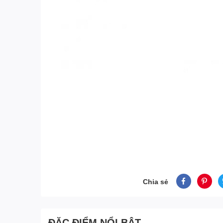
Chia sẻ
ĐẶC ĐIỂM NỔI BẬT