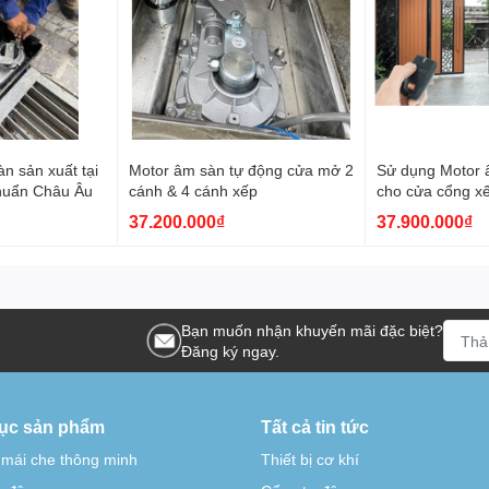
n sản xuất tại
Motor âm sàn tự động cửa mở 2
Sử dụng Motor â
 chuẩn Châu Âu
cánh & 4 cánh xếp
cho cửa cổng x
37.200.000₫
37.900.000₫
Bạn muốn nhận khuyến mãi đặc biệt?
Đăng ký ngay.
ục sản phẩm
Tất cả tin tức
 mái che thông minh
Thiết bị cơ khí