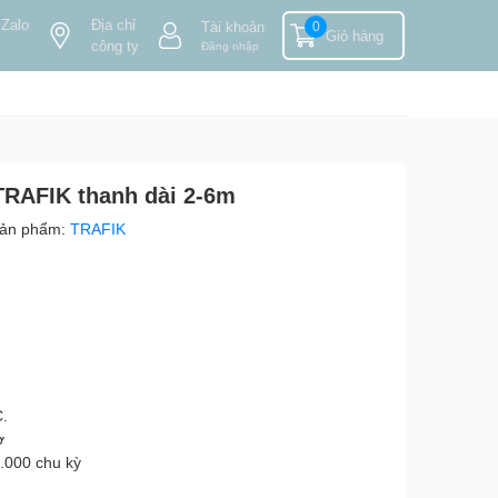
 Zalo
Địa chỉ
Tài khoản
0
Giỏ hàng
công ty
Đăng nhập
TRAFIK thanh dài 2-6m
ản phẩm:
TRAFIK
C.
ờ
.000 chu kỳ