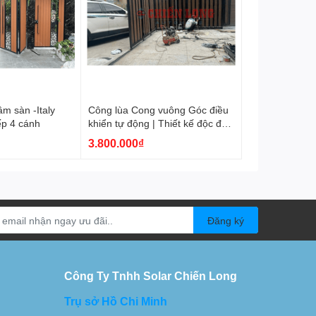
m sàn -Italy
Công lùa Cong vuông Góc điều
ếp 4 cánh
khiển tự động | Thiết kế độc đáo
mẫu cổng xu hướng hiện đại
3.800.000₫
Đăng ký
Công Ty Tnhh Solar Chiến Long
Trụ sở Hồ Chi Minh