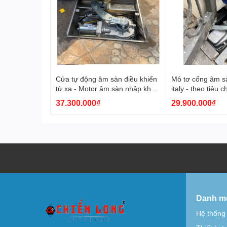
Cửa tự động âm sàn điều khiển
Mô tơ cổng âm sà
từ xa - Motor âm sàn nhập khẩu
italy - theo tiêu
từ italy
37.300.000₫
29.900.000₫
Danh m
Hệ thống