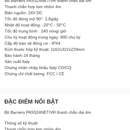
Bộ Barriers PASS24NET/VR thanh chắn dài 4m
Thanh chắn hợp kim nhôm 4m
Điện nguồn: 24V DC
Tốc độ đóng mở 90°: 2,8giây.
Nhiệt độ hoạt động: -20°C - 50°C.
Tốc độ trung bình : 240 vòng/ giờ
Chu kỳ hoạt động trong ngày: 800 chu kỳ
Cấp độ bảo vệ động cơ - IPX4
Kích thước hộp kỹ thuật: 1162x322x229mm
Bảo hành 24 tháng
Sản xuất Italy
Chứng nhận nhập khẩu Italy CO/CQ
Chứng chỉ chất lượng: FCC / CE
ĐẶC ĐIỂM NỔI BẬT
Bộ Barriers PASS24NET/VR thanh chắn dài 4m
Thông số kỹ thuật:
Thanh chắn hợp kim nhôm 4m