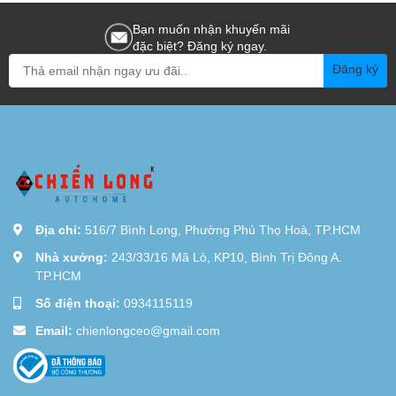
Bạn muốn nhận khuyến mãi
đặc biệt? Đăng ký ngay.
Đăng ký
Địa chỉ:
516/7 Bình Long, Phường Phú Thọ Hoà, TP.HCM
Nhà xưởng:
243/33/16 Mã Lò, KP10, Bình Trị Đông A.
TP.HCM
Số điện thoại:
0934115119
Email:
chienlongceo@gmail.com