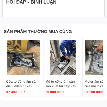
HỎI ĐÁP - BÌNH LUẬN
SẢN PHẨM THƯỜNG MUA CÙNG
Cửa tự động âm sàn
Mô tơ cổng âm sàn
Motor âm sàn 
điều khiển từ xa -
sản xuất tại italy - theo
cửa mở 2 cánh
Motor âm sàn nhập
tiêu chuẩn Châu Âu
cánh xếp
37.300.000₫
29.900.000₫
37.200.000₫
khẩu từ italy