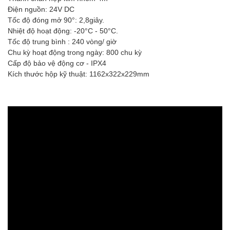
Điện nguồn: 24V DC
Tốc độ đóng mở 90°: 2,8giây.
Nhiệt độ hoạt động: -20°C - 50°C.
Tốc độ trung bình : 240 vòng/ giờ
Chu kỳ hoạt động trong ngày: 800 chu kỳ
Cấp độ bảo vệ động cơ - IPX4
Kích thước hộp kỹ thuật: 1162x322x229mm