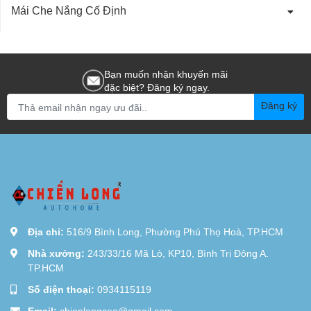
Mái Che Nắng Cố Định
Bạn muốn nhận khuyến mãi
đặc biệt? Đăng ký ngay.
Đăng ký
Địa chỉ:
516/9 Bình Long, Phường Phú Thọ Hoà, TP.HCM
Nhà xưởng:
243/33/16 Mã Lò, KP10, Bình Trị Đông A.
TP.HCM
Số điện thoại:
0934115119
Email:
chienlongceo@gmail.com