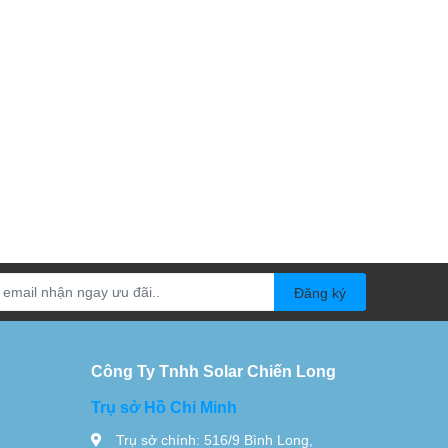
Đăng ký
Công Ty Tnhh Solar Chiến Long
Trụ sở Hồ Chi Minh
Trụ sở chính: 516/9 Bình Long,