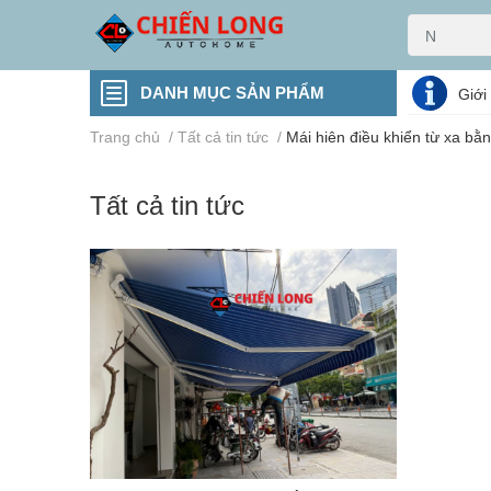
DANH MỤC SẢN PHẨM
Giới
Trang chủ
/
Tất cả tin tức
/
Mái hiên điều khiển từ xa bằ
Tất cả tin tức