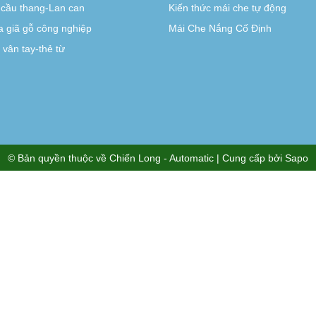
-cầu thang-Lan can
Kiến thức mái che tự động
 giã gỗ công nghiệp
Mái Che Nắng Cố Định
vân tay-thẻ từ
© Bản quyền thuộc về
Chiến Long - Automatic
| Cung cấp bởi
Sapo