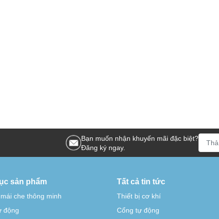
Bạn muốn nhận khuyến mãi đặc biệt?
Đăng ký ngay.
ục sản phẩm
Tất cả tin tức
 mái che thông minh
Thiết bị cơ khí
tự động
Cổng tự động