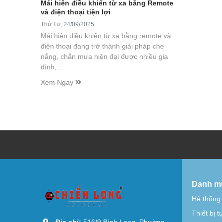
Mái hiên điều khiển từ xa bằng Remote
và điện thoại tiện lợi
Thứ Tư, 24/09/2025
Mái hiên điều khiển từ xa bằng remote và
điện thoại đang trở thành giải pháp che
nắng, chắn mưa hiện đại được nhiều gia
đình,...
Xem Ngay
Danh m
Hệ thống
Thiết bị 
Địa chỉ:
516/9 Bình Long, Phường