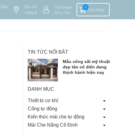
 Zalo
Địa chỉ
Tài khoản
0
Giỏ hàng
công ty
Đăng nhập
TIN TỨC NỔI BẬT
Mẫu cổng sắt mỹ thuật
đẹp tân cổ điển đang
thịnh hành hiện nay
DANH MỤC
Thiết bị cơ khí
Cổng tự động
Kiến thức mái che tự động
Mái Che Nắng Cố Định