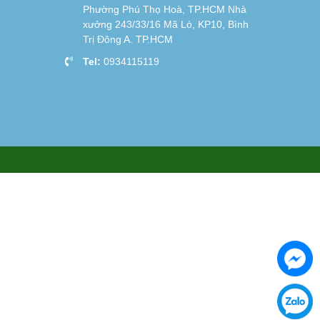
Phường Phú Thọ Hoà, TP.HCM Nhà
xưởng 243/33/16 Mã Lò, KP10, Bình
Trị Đông A. TP.HCM
Tel:
0934115119