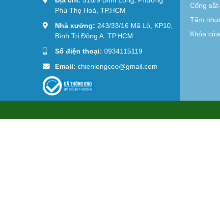
Cổng sắt
Phú Thọ Hoà, TP.HCM
Tấm nhựa
Nhà xưởng:
243/33/16 Mã Lò, KP10,
Khóa cửa 
Bình Trị Đông A. TP.HCM
Số điện thoại:
0934115119
Email:
chienlongceo@gmail.com