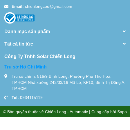
Email:
chienlongceo@gmail.com
Danh mục sản phẩm
Tất cả tin tức
Công Ty Tnhh Solar Chiến Long
Trụ sở Hồ Chi Minh
Trụ sở chính: 516/9 Bình Long, Phường Phú Thọ Hoà,
TP.HCM Nhà xưởng 243/33/16 Mã Lò, KP10, Bình Trị Đông A.
TP.HCM
Tel:
0934115119
© Bản quyền thuộc về
Chiến Long - Automatic
| Cung cấp bởi
Sapo