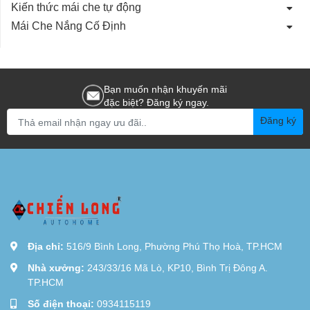
Kiến thức mái che tự động
Mái Che Nắng Cố Định
Bạn muốn nhận khuyến mãi
đặc biệt? Đăng ký ngay.
Đăng ký
Địa chỉ:
516/9 Bình Long, Phường Phú Thọ Hoà, TP.HCM
Nhà xưởng:
243/33/16 Mã Lò, KP10, Bình Trị Đông A.
TP.HCM
Số điện thoại:
0934115119