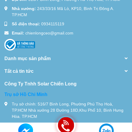
Nhà xưởng:
243/33/16 Mã Lò, KP10, Bình Trị Đông A.
TP.HCM
Số điện thoại:
0934115119
Email:
chienlongceo@gmail.com
Danh mục sản phẩm
Tất cả tin tức
Công Ty Tnhh Solar Chiến Long
Trụ sở Hồ Chi Minh
Trụ sở chính: 516/7 Bình Long, Phường Phú Thọ Hoà,
TP.HCM Nhà xưởng 28 Đường 18D,Khu Phố 10, Bình Hưng
Hòa. TP.HCM
Tel:
0934115119