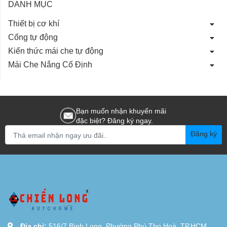
DANH MỤC
Thiết bị cơ khí
Cổng tự động
Kiến thức mái che tự động
Mái Che Nắng Cố Định
Bạn muốn nhận khuyến mãi
đặc biệt? Đăng ký ngay.
Đăng ký
Địa chỉ:
516/7 Bình Long, Phường Phú Thọ Hoà, TP.HCM