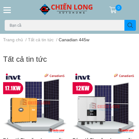
0
Trang chủ
/
Tất cả tin tức
/
Canadian 445w
Tất cả tin tức