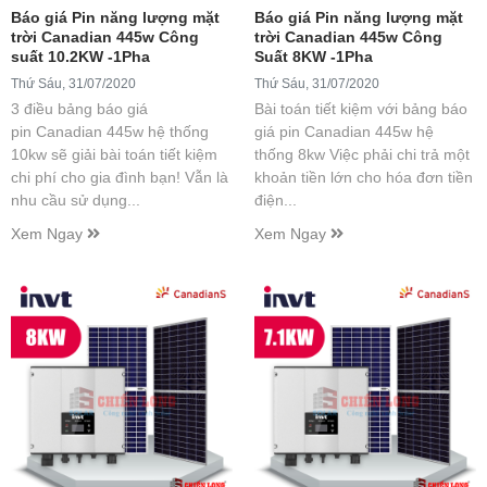
Báo giá Pin năng lượng mặt
Báo giá Pin năng lượng mặt
trời Canadian 445w Công
trời Canadian 445w Công
suất 10.2KW -1Pha
Suất 8KW -1Pha
Thứ Sáu, 31/07/2020
Thứ Sáu, 31/07/2020
3 điều bảng báo giá
Bài toán tiết kiệm với bảng báo
pin Canadian 445w hệ thống
giá pin Canadian 445w hệ
10kw sẽ giải bài toán tiết kiệm
thống 8kw Việc phải chi trả một
chi phí cho gia đình bạn! Vẫn là
khoản tiền lớn cho hóa đơn tiền
nhu cầu sử dụng...
điện...
Xem Ngay
Xem Ngay