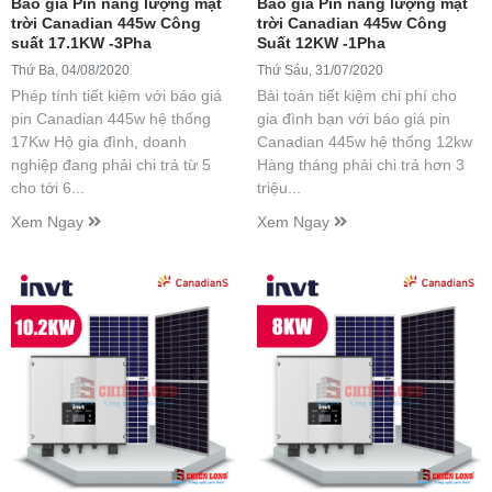
Báo giá Pin năng lượng mặt
Báo giá Pin năng lượng mặt
trời Canadian 445w Công
trời Canadian 445w Công
suất 17.1KW -3Pha
Suất 12KW -1Pha
Thứ Ba, 04/08/2020
Thứ Sáu, 31/07/2020
Phép tính tiết kiệm với báo giá
Bài toán tiết kiệm chi phí cho
pin Canadian 445w hệ thống
gia đình bạn với báo giá pin
17Kw Hộ gia đình, doanh
Canadian 445w hệ thống 12kw
nghiệp đang phải chi trả từ 5
Hàng tháng phải chi trả hơn 3
cho tới 6...
triệu...
Xem Ngay
Xem Ngay