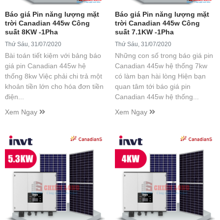
Báo giá Pin năng lượng mặt
Báo giá Pin năng lượng mặt
trời Canadian 445w Công
trời Canadian 445w Công
suất 8KW -1Pha
suất 7.1KW -1Pha
Thứ Sáu, 31/07/2020
Thứ Sáu, 31/07/2020
Bài toán tiết kiệm với bảng báo
Những con số trong báo giá pin
giá pin Canadian 445w hệ
Canadian 445w hệ thống 7kw
thống 8kw Việc phải chi trả một
có làm bạn hài lòng Hiện bạn
khoản tiền lớn cho hóa đơn tiền
quan tâm tới báo giá pin
điện...
Canadian 445w hệ thống...
Xem Ngay
Xem Ngay