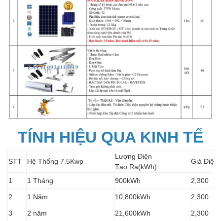
TÍNH HIỆU QUA KINH TẾ
Lượng Điện
STT
Hệ Thống 7.5Kwp
Giá Điện
Tạo Ra(kWh)
1
1 Tháng
900kWh
2,300
2
1 Năm
10,800kWh
2,300
3
2 năm
21,600kWh
2,300