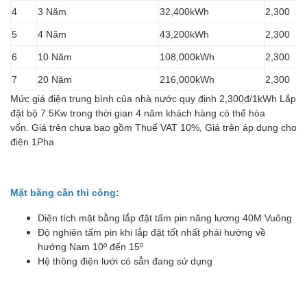
4
3 Năm
32,400kWh
2,300
5
4 Năm
43,200kWh
2,300
6
10 Năm
108,000kWh
2,300
7
20 Năm
216,000kWh
2,300
Mức giá điện trung bình của nhà nước quy định 2,300đ/1kWh Lắp
đặt bộ 7.5Kw trong thời gian 4 năm khách hàng có thể hòa
vốn. Giá trên chưa bao gồm Thuế VAT 10%, Giá trên áp dụng cho
điện 1Pha
Mặt bằng cần thi công:
Diện tích mặt bằng lắp đặt tấm pin năng lương 40M Vuông
Độ nghiên tấm pin khi lắp đặt tốt nhất phải hướng về
hướng Nam 10º đến 15º
Hệ thông điện lưới có sẳn đang sử dụng