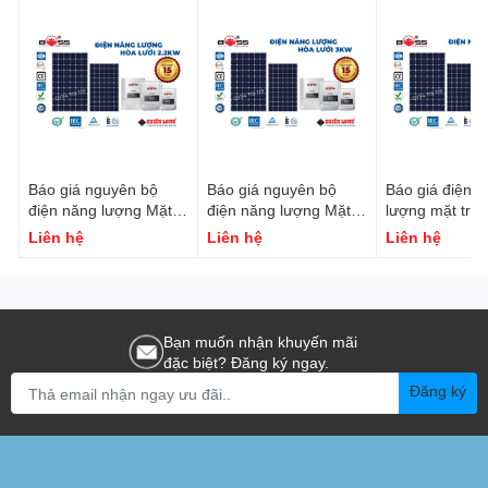
Báo giá nguyên bộ
Báo giá nguyên bộ
Báo giá điện 
điện năng lượng Mặt
điện năng lượng Mặt
lượng mặt trời
trời Hòa lưới 2.2KW
trời Hòa lưới 3KW
5Kw | Sản phẩ
Liên hệ
Liên hệ
Liên hệ
hãng Giá rẻ nh
Bạn muốn nhận khuyến mãi
đặc biệt? Đăng ký ngay.
Đăng ký