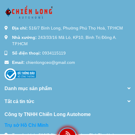
Địa chỉ:
516/7 Bình Long, Phường Phú Thọ Hoà, TP.HCM
Nhà xưởng:
243/33/16 Mã Lò, KP10, Bình Trị Đông A.
TP.HCM
Số điện thoại:
0934115119
Email:
chienlongceo@gmail.com
Danh mục sản phẩm
Tất cả tin tức
Công ty TNHH Chiến Long Autohome
Trụ sở Hồ Chi Minh
Trụ sở chính: 516/7 Bình Long, Phường Phú Thọ Hoà,