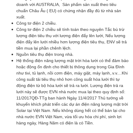
doanh với AUSTRALIA, Sản phẩm sản xuất theo tiêu
chuẩn Châu Âu ( EU) có chứng nhận đầy đủ từ nhà sản
xuất.
Công tơ điện 2 chiều.
Công tơ điện 2 chiều sẽ tính toán theo nguyên Tắc bù trừ
lượng điện tiêu thụ với lượng điện đẩy lên lưới, Nếu lượng
điện đẩy lên lưới nhiều hơn lượng điện tiêu thụ, ENV sẽ trả
tiền mua lại phần chênh lệch.
Nguồn tiêu thụ điện trong nhà.
Hệ thống điện năng lượng mặt trời hòa lưới có thể đảm bảo
hoặc động ổn định cho thiết bị thông dụng trong Gia Đình
như tivi, tủ lạnh, nồi cơm điện, máy giặt, máy lạnh,.v.v....Khi
công suất tải tiêu thụ nhỏ hơn công suất hòa lưới thì tự
động điện từ bộ hòa lưới sẽ trả ra lưới. Lượng điện trả ra
lưới này sẽ được EVN nhà nước mua lại theo quy định số:
11/2017QĐ-TTg ban hành Ngày 11/4/2017 Thủ tướng về
khuyến khích phát triển các dự án điện năng lượng mặt trời
Solar tại Việt Nam. Nếu không dùng hết có thể bán lại cho
nhà nước EVN Việt Nam, vừa tối ưu hóa chi phí, sinh lợi
hàng ngày, Hàng Năm có điện là có Tiền.