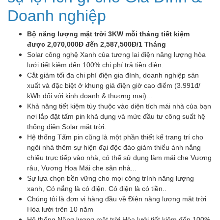
Doanh nghiệp
Bộ năng lượng mặt trời 3KW mỗi tháng tiết kiệm
được 2,070,000Đ đến 2,587,500Đ/1 Tháng
Solar công nghệ Xanh của tương lai điện năng lượng hòa
lưới tiết kiệm đến 100% chi phí trả tiền điện.
Cắt giảm tối đa chi phí điện gia đình, doanh nghiệp sản
xuất và đặc biệt ở khung giá điện giờ cao điểm (3.991đ/
kWh đối với kinh doanh & thương mại)...
Khả năng tiết kiệm tùy thuộc vào diện tích mái nhà của bạn
nơi lắp đặt tấm pin khả dụng và mức đầu tư công suất hệ
thống điện Solar mặt trời.
Hệ thống Tấm pin cũng là một phần thiết kế trang trí cho
ngôi nhà thêm sự hiện đại độc đáo giảm thiểu ánh nắng
chiếu trực tiếp vào nhà, có thể sử dụng làm mái che Vương
râu, Vương Hoa Mái che sân nhà...
Sự lựa chọn bền vững cho mọi công trình năng lượng
xanh, Có nắng là có điện. Có điện là có tiền..
Chúng tôi là đơn vị hàng đầu về Điện năng lượng mặt trời
Hòa lưới trên 10 năm
Hệ thống Năng lượng mặt trời Hòa lưới tiết kiệm đến 100%