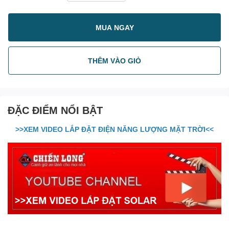
MUA NGAY
THÊM VÀO GIỎ
ĐẶC ĐIỂM NỔI BẬT
>>XEM VIDEO LẮP ĐẶT ĐIỆN NĂNG LƯỢNG MẶT TRỜI<<