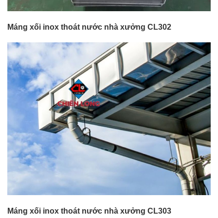
Máng xối inox thoát nước nhà xưởng CL302
Máng xối inox thoát nước nhà xưởng CL303