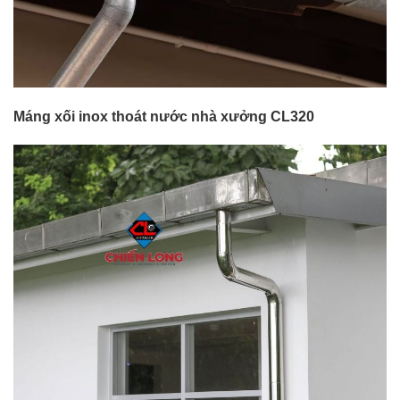
Máng xối inox thoát nước nhà xưởng CL320