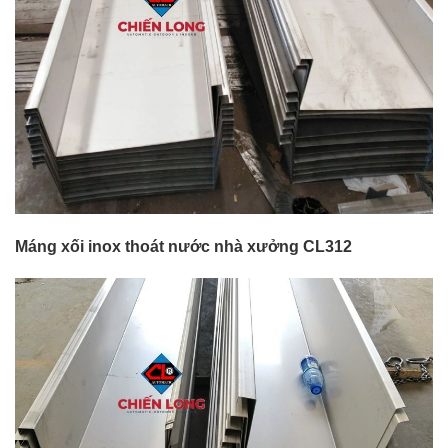
Máng xối inox thoát nước nhà xưởng CL312