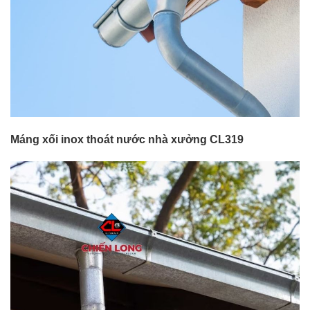
Máng xối inox thoát nước nhà xưởng CL319