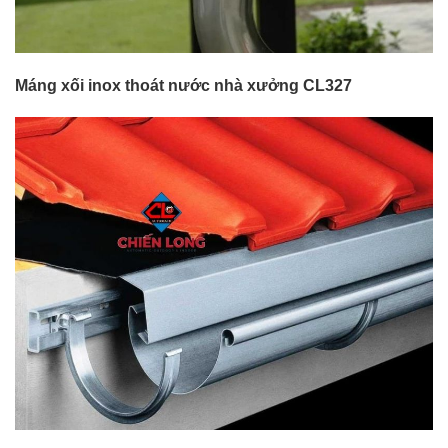
Máng xối inox thoát nước nhà xưởng CL327