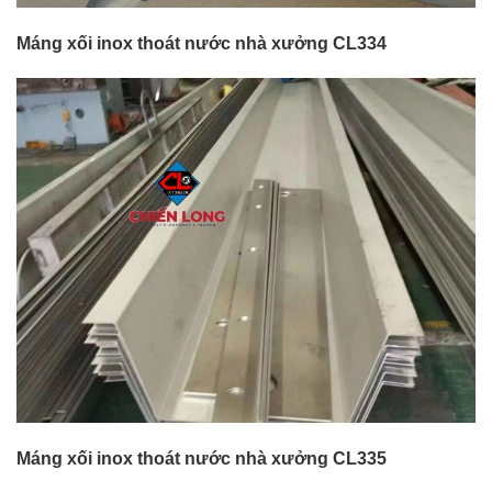
Máng xối inox thoát nước nhà xưởng CL334
Máng xối inox thoát nước nhà xưởng CL335