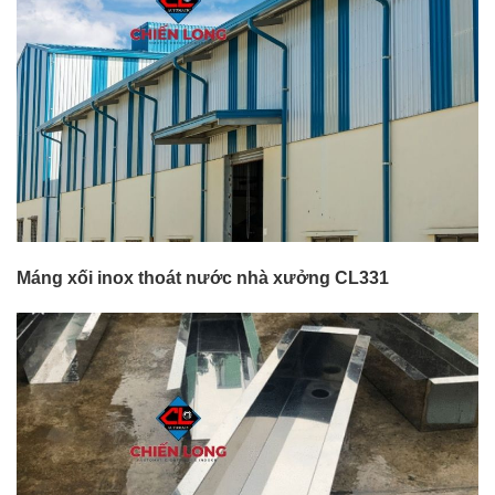
Máng xối inox thoát nước nhà xưởng CL331