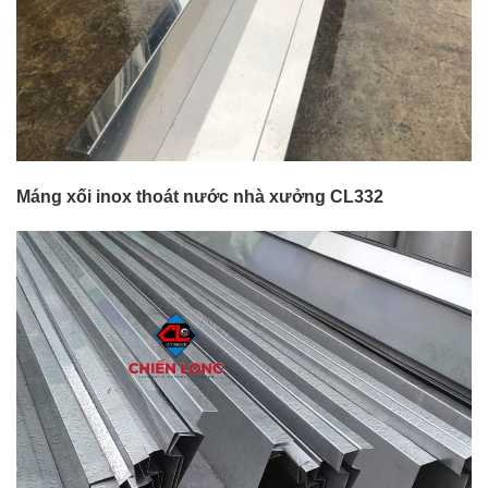
Máng xối inox thoát nước nhà xưởng CL332