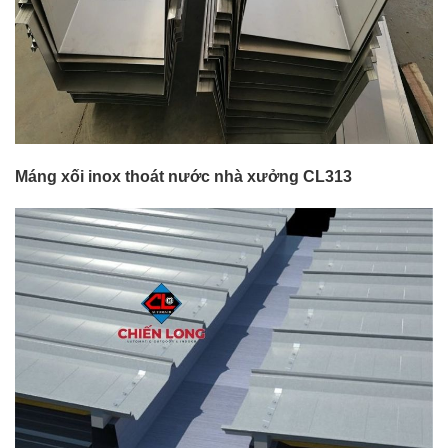
Máng xối inox thoát nước nhà xưởng CL313