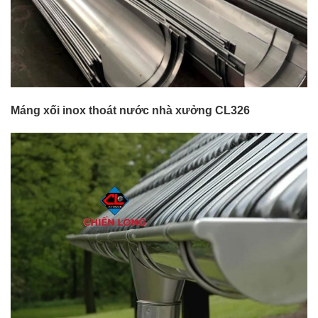
Máng xối inox thoát nước nhà xưởng CL326