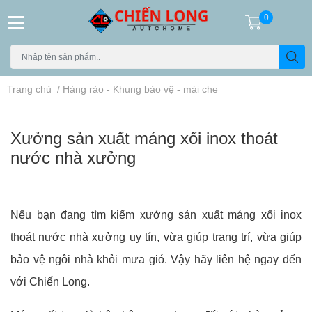
0
Trang chủ
/
Hàng rào - Khung bảo vệ - mái che
Xưởng sản xuất máng xối inox thoát
nước nhà xưởng
Nếu bạn đang tìm kiếm xưởng sản xuất máng xối inox
thoát nước nhà xưởng uy tín, vừa giúp trang trí, vừa giúp
bảo vệ ngôi nhà khỏi mưa gió. Vậy hãy liên hệ ngay đến
với Chiến Long.