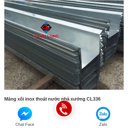
Máng xối inox thoát nước nhà xưởng CL336
Chat Face
Zalo