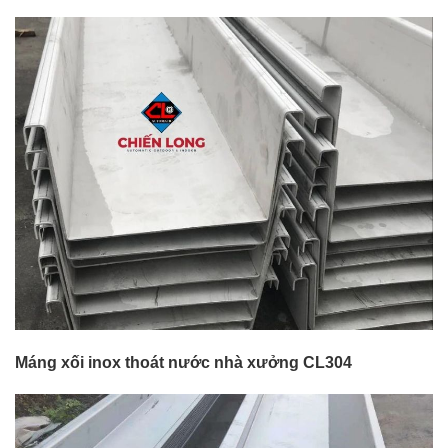
Máng xối inox thoát nước nhà xưởng CL304