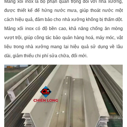
Máng xối inox là bộ phận quan trọng đối với nhà xưởng,
được thiết kế để hứng nước mưa, giúp thoát nước một
cách hiệu quả, đảm bảo cho nhà xưởng không bị thấm dột.
Mảng xối inox có độ bền cao, khả năng chống ăn mòng
vượt trội, giúp công tác bảo quản hàng hoá, máy móc, vật
liệu trong nhà xưởng mang lại hiệu quả sử dụng về lâu
dài, giảm thiểu chi phí sửa chữa, đổi mới.