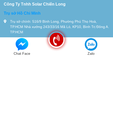
Công Ty Tnhh Solar Chiến Long
Trụ sở Hồ Chi Minh
Trụ sở chính: 516/9 Bình Long, Phường Phú Thọ Hoà,
TP.HCM Nhà xưởng 243/33/16 Mã Lò, KP10, Bình Trị Đông A.
TP.HCM
Tel:
0934115119
© Bản quyền thuộc về
Chiến Long - Automatic
| Cung cấp bởi
Sapo
Chat Face
Zalo