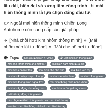
lâu dài, hiện đại và xứng tầm công trình
, thì
mái
hiên thông minh là lựa chọn đáng đầu tư
.
👉 Ngoài mái hiên thông minh Chiến Long
Autohome còn cung cấp các giải pháp:
🔹 [
Nhà chòi hơp kim nhôm thông minh
] 🔹 [
Mái
nhôm xếp lật tự động
] 🔹 [
Mái che hồ bơi tự động
]
Tags:
báo giá mái hiên tự động
lắp đặt mái hiên thông minh
mái che thông minh cho biệt thự
mái hiên cảm biến mưa gió
mái hiên cho biệt thự
mái hiên cho nhà phố
mái hiên kéo tay
mái hiên kéo tay truyền thống
mái hiên nào tốt hơn
mái hiên thông minh
mái hiên thông minh ngoài trời
mái hiên thông minh nhập khẩu
mái hiên tự động che nắng mưa
mái hiên tự động dùng motor
mái hiên tự động thông minh
nên chọn mái hiên thông minh hay mái hiên kéo tay
so sánh mái hiên thông minh và mái hiên kéo tay