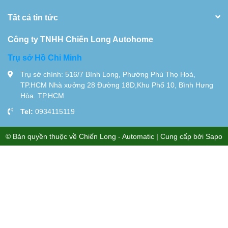
Tất cả tin tức
Công ty TNHH Chiến Long Autohome
Trụ sở Hồ Chi Minh
Trụ sở chính: 516/7 Bình Long, Phường Phú Thọ Hoà,
TP.HCM Nhà xưởng 28 Đường 18D,Khu Phố 10, Bình Hưng
Hòa. TP.HCM
Tel:
0934115119
© Bản quyền thuộc về
Chiến Long - Automatic
| Cung cấp bởi
Sapo