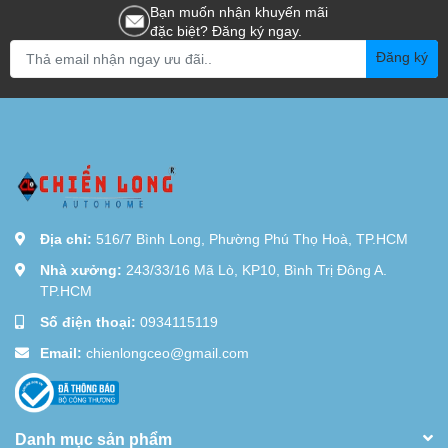
Bạn muốn nhận khuyến mãi
đặc biệt? Đăng ký ngay.
Đăng ký
Địa chỉ:
516/7 Bình Long, Phường Phú Thọ Hoà, TP.HCM
Nhà xưởng:
243/33/16 Mã Lò, KP10, Bình Trị Đông A.
TP.HCM
Số điện thoại:
0934115119
Email:
chienlongceo@gmail.com
Danh mục sản phẩm