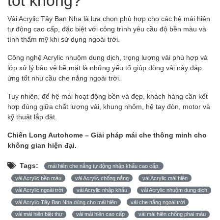
Vải Acrylic Tây Ban Nha là lựa chọn phù hợp cho các hệ mái hiên
tự động cao cấp, đặc biệt với công trình yêu cầu độ bền màu và
tính thẩm mỹ khi sử dụng ngoài trời.
Công nghệ Acrylic nhuộm dung dịch, trọng lượng vải phù hợp và
lớp xử lý bảo vệ bề mặt là những yếu tố giúp dòng vải này đáp
ứng tốt nhu cầu che nắng ngoài trời.
Tuy nhiên, để hệ mái hoạt động bền và đẹp, khách hàng cần kết
hợp đúng giữa chất lượng vải, khung nhôm, hệ tay đòn, motor và
kỹ thuật lắp đặt.
Chiến Long Autohome – Giải pháp mái che thông minh cho
không gian hiện đại.
Tags:
mái hiên che nắng tự động nhập khẩu cao cấp.
vải Acrylic bền màu
vải Acrylic chống nắng
vải Acrylic mái hiên
vải Acrylic ngoài trời
vải Acrylic nhập khẩu
vải Acrylic nhuộm dung dịch
vải Acrylic Tây Ban Nha dùng cho mái hiên
vải che nắng ngoài trời
vải mái hiên biệt thự
vải mái hiên cao cấp
vải mái hiên chống phai màu