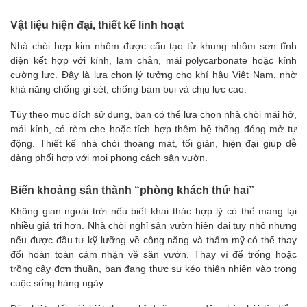
Vật liệu hiện đại, thiết kế linh hoạt
Nhà chòi hợp kim nhôm được cấu tạo từ khung nhôm sơn tĩnh
điện kết hợp với kính, lam chắn, mái polycarbonate hoặc kính
cường lực. Đây là lựa chọn lý tưởng cho khí hậu Việt Nam, nhờ
khả năng chống gỉ sét, chống bám bụi và chịu lực cao.
Tùy theo mục đích sử dụng, bạn có thể lựa chọn nhà chòi mái hở,
mái kính, có rèm che hoặc tích hợp thêm hệ thống đóng mở tự
động. Thiết kế nhà chòi thoáng mát, tối giản, hiện đại giúp dễ
dàng phối hợp với mọi phong cách sân vườn.
Biến khoảng sân thành “phòng khách thứ hai”
Không gian ngoài trời nếu biết khai thác hợp lý có thể mang lại
nhiều giá trị hơn.
Nhà chòi nghỉ sân vườn
hiện đại tuy nhỏ nhưng
nếu được đầu tư kỹ lưỡng về công năng và thẩm mỹ có thể thay
đổi hoàn toàn cảm nhận về sân vườn. Thay vì để trống hoặc
trồng cây đơn thuần, bạn đang thực sự kéo thiên nhiên vào trong
cuộc sống hàng ngày.