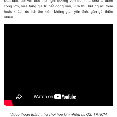
Đặc biệt, đối với biệt thự nghỉ dưỡng ven đô, nhà chòi là điểm
cộng lớn, vừa tăng giá trị bất động sản, vừa thu hút người thuê
hoặc khách du lịch tìm kiếm không gian yên tĩnh, gần gũi thiên
nhiên.
Video thoàn thành nhà chòi hợp kim nhôm tại Q2. TP.HCM