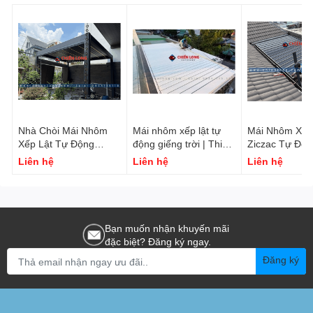
Nhà Chòi Mái Nhôm
Mái nhôm xếp lật tự
Mái Nhôm Xếp
Xếp Lật Tự Động
động giếng trời | Thi
Ziczac Tự Độn
4.5x5.5m Công trình
công trọn gói – Báo
4m | Giá Tốt –
Liên hệ
Liên hệ
Liên hệ
tại Bình Dương
giá 2026
Nhanh
Bạn muốn nhận khuyến mãi
đặc biệt? Đăng ký ngay.
Đăng ký