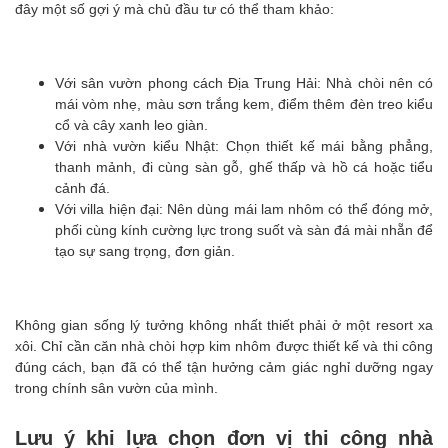
đây một số gợi ý mà chủ đầu tư có thể tham khảo:
Với sân vườn phong cách Địa Trung Hải: Nhà chòi nên có
mái vòm nhẹ, màu sơn trắng kem, điểm thêm đèn treo kiểu
cổ và cây xanh leo giàn.
Với nhà vườn kiểu Nhật: Chọn thiết kế mái bằng phẳng,
thanh mảnh, đi cùng sàn gỗ, ghế thấp và hồ cá hoặc tiểu
cảnh đá.
Với villa hiện đại: Nên dùng mái lam nhôm có thể đóng mở,
phối cùng kính cường lực trong suốt và sàn đá mài nhẵn để
tạo sự sang trọng, đơn giản.
Không gian sống lý tưởng không nhất thiết phải ở một resort xa
xôi. Chỉ cần căn nhà chòi hợp kim nhôm được thiết kế và thi công
đúng cách, bạn đã có thể tận hưởng cảm giác nghỉ dưỡng ngay
trong chính sân vườn của mình.
Lưu ý khi lựa chọn đơn vị thi công nhà