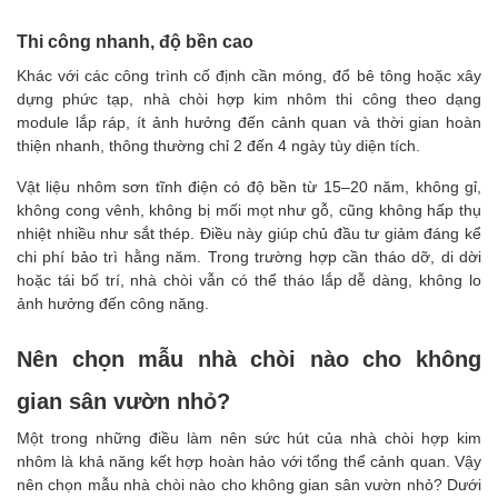
Thi công nhanh, độ bền cao
Khác với các công trình cố định cần móng, đổ bê tông hoặc xây
dựng phức tạp, nhà chòi hợp kim nhôm thi công theo dạng
module lắp ráp, ít ảnh hưởng đến cảnh quan và thời gian hoàn
thiện nhanh, thông thường chỉ 2 đến 4 ngày tùy diện tích.
Vật liệu nhôm sơn tĩnh điện có độ bền từ 15–20 năm, không gỉ,
không cong vênh, không bị mối mọt như gỗ, cũng không hấp thụ
nhiệt nhiều như sắt thép. Điều này giúp chủ đầu tư giảm đáng kể
chi phí bảo trì hằng năm. Trong trường hợp cần tháo dỡ, di dời
hoặc tái bố trí, nhà chòi vẫn có thể tháo lắp dễ dàng, không lo
ảnh hưởng đến công năng.
Nên chọn mẫu nhà chòi nào cho không
gian sân vườn nhỏ?
Một trong những điều làm nên sức hút của nhà chòi hợp kim
nhôm là khả năng kết hợp hoàn hảo với tổng thể cảnh quan. Vậy
nên chọn mẫu nhà chòi nào cho không gian sân vườn nhỏ? Dưới