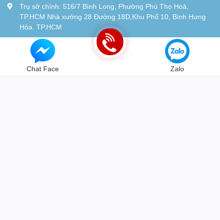
Trụ sở chính: 516/7 Bình Long, Phường Phú Thọ Hoà,
TP.HCM Nhà xưởng 28 Đường 18D,Khu Phố 10, Bình Hưng
Hòa. TP.HCM
Tel:
0934115119
© Bản quyền thuộc về
Chiến Long - Automatic
| Cung cấp bởi
Sapo
Chat Face
Zalo