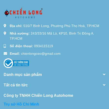
Địa chỉ:
516/7 Bình Long, Phường Phú Thọ Hoà, TP.HCM
Nhà xưởng:
243/33/16 Mã Lò, KP10, Bình Trị Đông A.
TP.HCM
Số điện thoại:
0934115119
Email:
chienlongceo@gmail.com
Danh mục sản phẩm
Tất cả tin tức
Công ty TNHH Chiến Long Autohome
Trụ sở Hồ Chi Minh