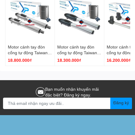
Motor cánh tay đòn
Motor cánh tay đòn
Motor cánh ta
cổng tự động Taiwan
cổng tự động Taiwan
cổng tự động 
Powertech PW330
Powertech PW320
Powertech PW
18.800.000₫
18.300.000₫
16.200.000₫
Bạn muốn nhận khuyến mãi
đặc biệt? Đăng ký ngay.
Đăng ký