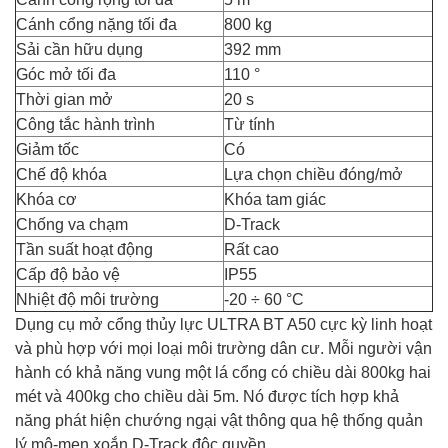
Cánh cổng nặng tối đa
800 kg
Sải cần hữu dụng
392 mm
Góc mở tối đa
110 °
Thời gian mở
20 s
Công tắc hành trình
Từ tính
Giảm tốc
Có
Chế độ khóa
Lựa chọn chiều đóng/mở
Khóa cơ
Khóa tam giác
Chống va chạm
D-Track
Tần suất hoạt động
Rất cao
Cấp độ bảo vệ
IP55
Nhiệt độ môi trường
-20 ÷ 60 °C
Dụng cụ mở cổng thủy lực ULTRA BT A50 cực kỳ linh hoạt
và phù hợp với mọi loại môi trường dân cư. Mỗi người vận
hành có khả năng vung một lá cổng có chiều dài 800kg hai
mét và 400kg cho chiều dài 5m. Nó được tích hợp khả
năng phát hiện chướng ngại vật thông qua hệ thống quản
lý mô-men xoắn D-Track độc quyền.