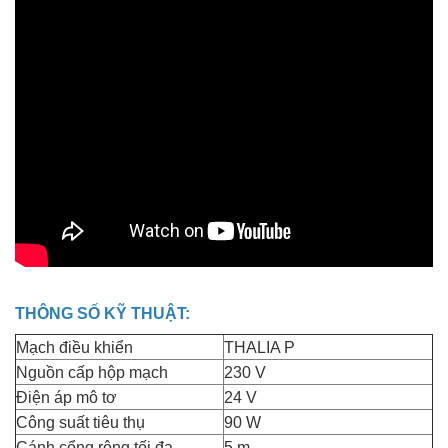
THÔNG SỐ KỸ THUẬT:
Mạch điều khiển
THALIA P
Nguồn cấp hộp mạch
230 V
Điện áp mô tơ
24 V
Công suất tiêu thụ
90 W
Cánh cổng rộng tối đa
5 m