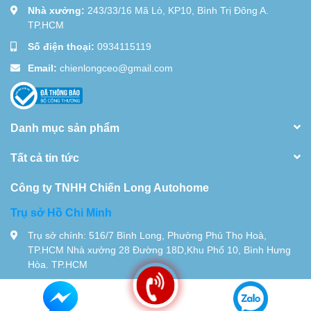
Nhà xưởng:
243/33/16 Mã Lò, KP10, Bình Trị Đông A.
TP.HCM
Số điện thoại:
0934115119
Email:
chienlongceo@gmail.com
Danh mục sản phẩm
Tất cả tin tức
Công ty TNHH Chiến Long Autohome
Trụ sở Hồ Chi Minh
Trụ sở chính: 516/7 Bình Long, Phường Phú Thọ Hoà,
TP.HCM Nhà xưởng 28 Đường 18D,Khu Phố 10, Bình Hưng
Hòa. TP.HCM
Tel:
0934115119