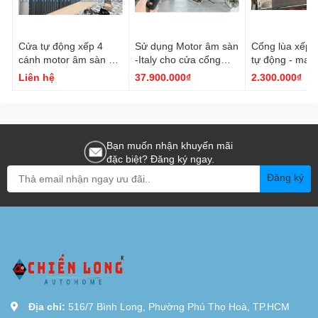
Cửa tự động xếp 4
Sử dụng Motor âm sàn
Cổng lùa xếp 
cánh motor âm sàn Ý |
-Italy cho cửa cổng
tự động - man
Cửa cổng hiện đại cao
xếp 4 cánh
tiện lợi và an t
Liên hệ
37.900.000₫
2.300.000₫
cấp
ưu
Bạn muốn nhận khuyến mãi
đặc biệt? Đăng ký ngay.
Đăng ký
Địa chỉ:
516/7 Bình Long, Phường Phú Thọ Hoà, TP.HCM