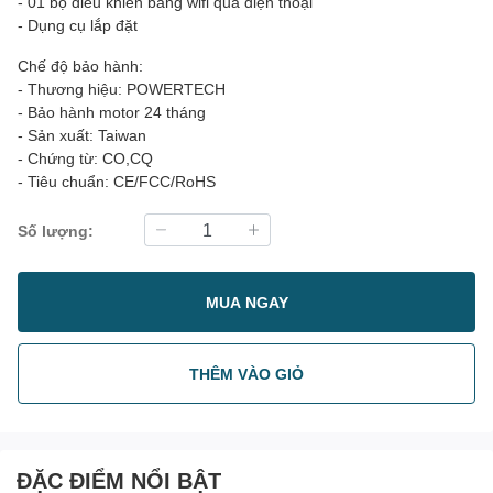
- 01 bộ điều khiển bằng wifi qua điện thoại
- Dụng cụ lắp đặt
Chế độ bảo hành:
- Thương hiệu: POWERTECH
- Bảo hành motor 24 tháng
- Sản xuất: Taiwan
- Chứng từ: CO,CQ
- Tiêu chuẩn: CE/FCC/RoHS
Số lượng:
MUA NGAY
THÊM VÀO GIỎ
ĐẶC ĐIỂM NỔI BẬT