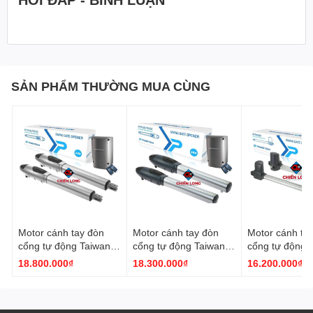
SẢN PHẨM THƯỜNG MUA CÙNG
Motor cánh tay đòn
Motor cánh tay đòn
Motor cánh ta
cổng tự động Taiwan
cổng tự động Taiwan
cổng tự động 
Powertech PW330
Powertech PW320
Powertech PW
18.800.000₫
18.300.000₫
16.200.000₫