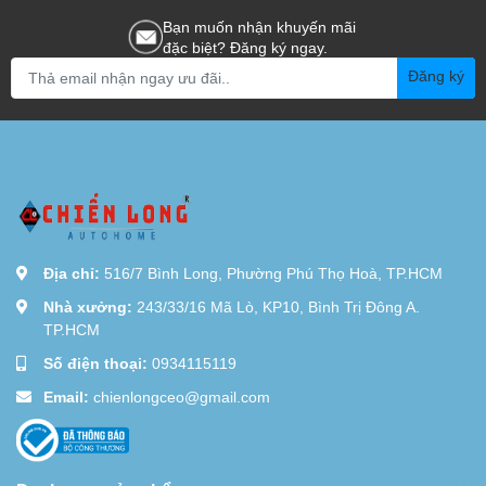
Bạn muốn nhận khuyến mãi
đặc biệt? Đăng ký ngay.
Đăng ký
Địa chỉ:
516/7 Bình Long, Phường Phú Thọ Hoà, TP.HCM
Nhà xưởng:
243/33/16 Mã Lò, KP10, Bình Trị Đông A.
TP.HCM
Số điện thoại:
0934115119
Email:
chienlongceo@gmail.com