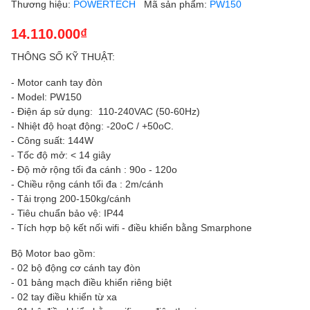
Thương hiệu:
POWERTECH
Mã sản phẩm:
PW150
14.110.000₫
THÔNG SỐ KỸ THUẬT:
- Motor canh tay đòn
- Model: PW150
- Điện áp sử dụng: 110-240VAC (50-60Hz)
- Nhiệt độ hoạt động: -20oC / +50oC.
- Công suất: 144W
- Tốc độ mở: < 14 giây
- Độ mở rộng tối đa cánh : 90o - 120o
- Chiều rộng cánh tối đa : 2m/cánh
- Tải trọng 200-150kg/cánh
- Tiêu chuẩn bảo vệ: IP44
- Tích hợp bộ kết nối wifi - điều khiển bằng Smarphone
Bộ Motor bao gồm:
- 02 bộ động cơ cánh tay đòn
- 01 bảng mạch điều khiển riêng biệt
- 02 tay điều khiển từ xa