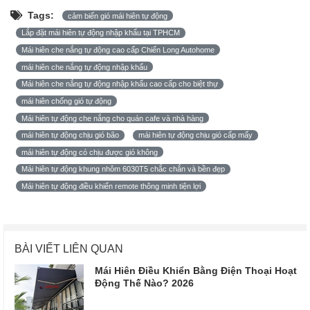
Tags:
cảm biến gió mái hiên tự động
Lắp đặt mái hiên tự động nhập khẩu tại TPHCM
Mái hiên che nắng tự động cao cấp Chiến Long Autohome
mái hiên che nắng tự động nhập khẩu
Mái hiên che nắng tự động nhập khẩu cao cấp cho biệt thự
mái hiên chống gió tự động
Mái hiên tự động che nắng cho quán cafe và nhà hàng
mái hiên tự động chịu gió bão
mái hiên tự động chịu gió cấp mấy
mái hiên tự động có chịu được gió không
Mái hiên tự động khung nhôm 6030T5 chắc chắn và bền đẹp
Mái hiên tự động điều khiển remote thông minh tiện lợi
BÀI VIẾT LIÊN QUAN
Mái Hiên Điều Khiển Bằng Điện Thoại Hoạt
Động Thế Nào? 2026