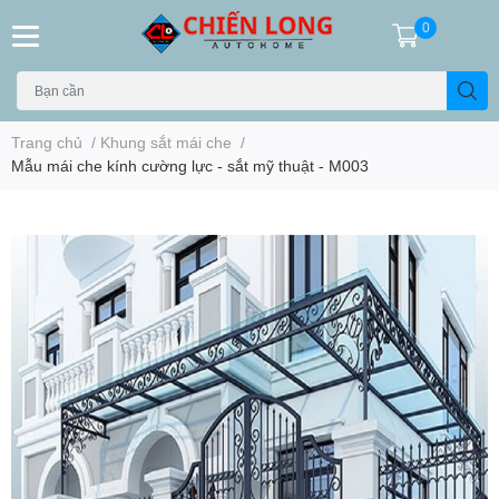
0
Trang chủ
/
Khung sắt mái che
/
Mẫu mái che kính cường lực - sắt mỹ thuật - M003