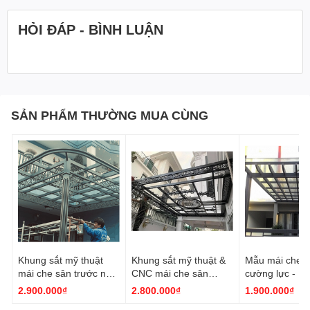
HỎI ĐÁP - BÌNH LUẬN
SẢN PHẨM THƯỜNG MUA CÙNG
Khung sắt mỹ thuật
Khung sắt mỹ thuật &
Mẫu mái che k
mái che sân trước nhà
CNC mái che sân
cường lực - M
- Kinh cường lực -
trước nhà, sận thượng
2.900.000₫
2.800.000₫
1.900.000₫
MK150
MK100