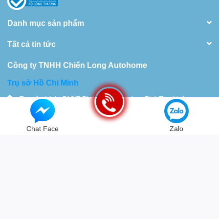
Danh mục sản phẩm
Tất cả tin tức
Công ty TNHH Chiến Long Autohome
Trụ sở Hồ Chi Minh
Trụ sở chính: 516/7 Bình Long, Phường Phú Thọ Hoà,
TP.HCM Nhà xưởng 28 Đường 18D,Khu Phố 10, Bình Hưng
Hòa. TP.HCM
Chat Face
Zalo
Tel:
0934115119
© Bản quyền thuộc về
Chiến Long - Automatic
| Cung cấp bởi
Sapo