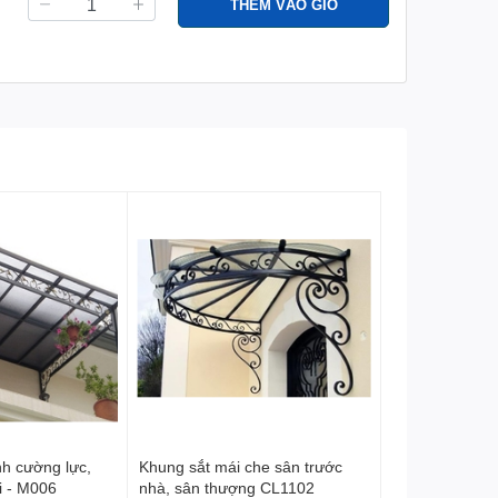
THÊM VÀO GIỎ
nh cường lực,
Khung sắt mái che sân trước
ại - M006
nhà, sân thượng CL1102