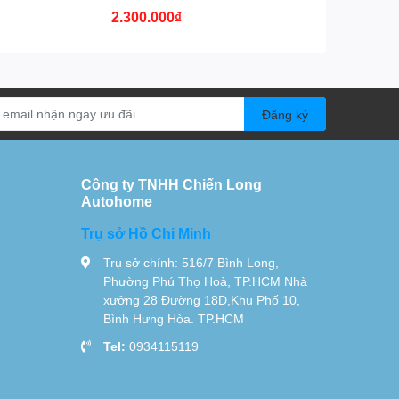
2.300.000₫
Đăng ký
Công ty TNHH Chiến Long
Autohome
Trụ sở Hồ Chi Minh
Trụ sở chính: 516/7 Bình Long,
Phường Phú Thọ Hoà, TP.HCM Nhà
xưởng 28 Đường 18D,Khu Phố 10,
Bình Hưng Hòa. TP.HCM
Tel:
0934115119