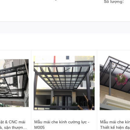
Số lượng:
uật & CNC mái
Mẫu mái che kính cường lực -
Mẫu mái che kí
à, sận thượng
M005
Thiết kế hiện đ