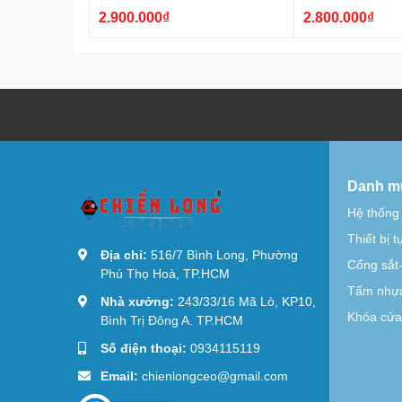
MK150
MK100
2.900.000₫
2.800.000₫
Danh m
Hệ thống
Thiết bị 
Địa chỉ:
516/7 Bình Long, Phường
Cổng sắt
Phú Thọ Hoà, TP.HCM
Tấm nhựa
Nhà xưởng:
243/33/16 Mã Lò, KP10,
Khóa cửa 
Bình Trị Đông A. TP.HCM
Số điện thoại:
0934115119
Email:
chienlongceo@gmail.com