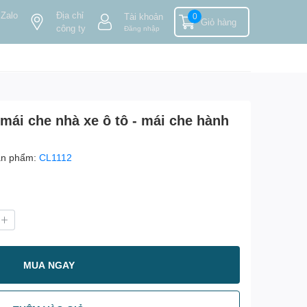
 Zalo
Địa chỉ
Tài khoản
0
Giỏ hàng
công ty
Đăng nhập
mái che nhà xe ô tô - mái che hành
ản phẩm:
CL1112
MUA NGAY