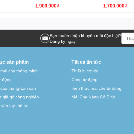
1.900.000₫
1.700.000₫
Bạn muốn nhận khuyến mãi đặc biệt?
Đăng ký ngay.
ục sản phẩm
Tất cả tin tức
 mái che thông minh
Thiết bị cơ khí
tự động
Cổng tự động
-cầu thang-Lan can
Kiến thức mái che tự động
 giã gỗ công nghiệp
Mái Che Nắng Cố Định
vân tay-thẻ từ