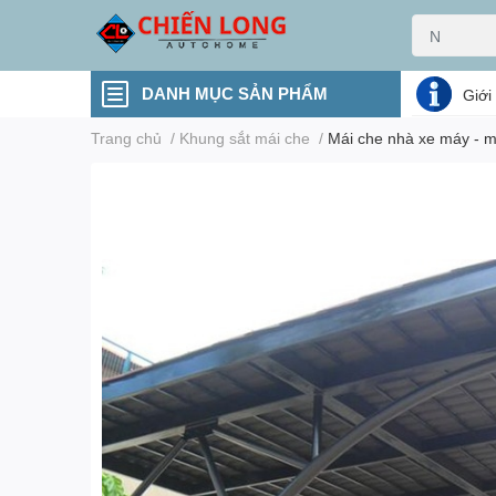
DANH MỤC SẢN PHẨM
Giới
Trang chủ
/
Khung sắt mái che
/
Mái che nhà xe máy - má