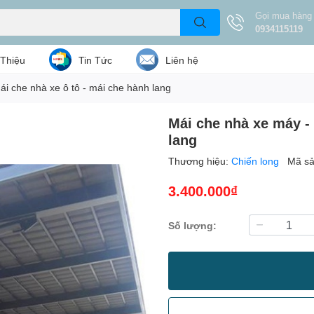
Gọi mua hàng
0934115119
 Thiệu
Tin Tức
Liên hệ
i che nhà xe ô tô - mái che hành lang
Mái che nhà xe máy - 
lang
Thương hiệu:
Chiến long
Mã s
3.400.000₫
Số lượng: