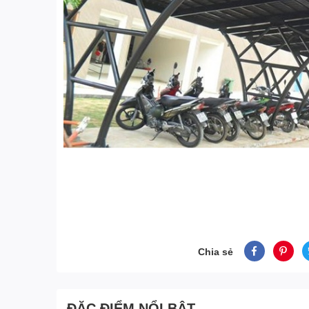
Chia sẻ
ĐẶC ĐIỂM NỔI BẬT