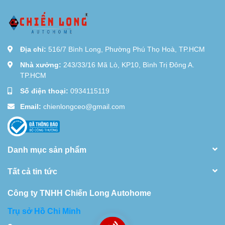
Địa chỉ:
516/7 Bình Long, Phường Phú Thọ Hoà, TP.HCM
Nhà xưởng:
243/33/16 Mã Lò, KP10, Bình Trị Đông A.
TP.HCM
Số điện thoại:
0934115119
Email:
chienlongceo@gmail.com
Danh mục sản phẩm
Tất cả tin tức
Công ty TNHH Chiến Long Autohome
Trụ sở Hồ Chi Minh