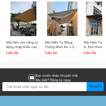
Mái hiên che nắng tự
Mái Hiên Tự Động
Mái Hiên Tự 
động nhập khẩu cao
Thông Minh 6m x 3m
A, Kich thước 4m x
cấp – Bền đẹp – Giá
Cao Cấp Nhập Khẩu
2.5m Tại Quận
Liên hệ
Liên hệ
Liên hệ
tốt 2026
Bạn muốn nhận khuyến mãi
đặc biệt? Đăng ký ngay.
Đăng ký