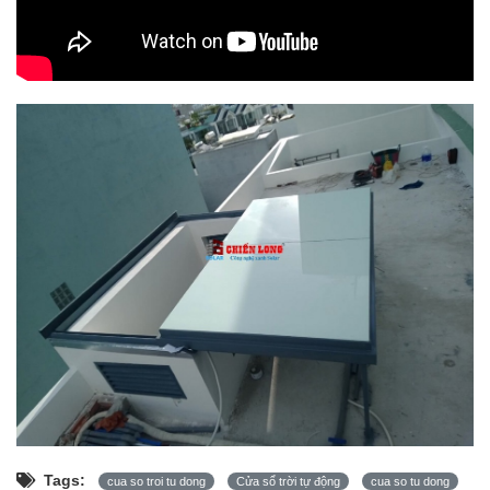
Tags:
cua so troi tu dong
Cửa sổ trời tự động
cua so tu dong