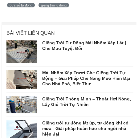
cửa sổ tự động
giêng troi tu dong
BÀI VIẾT LIÊN QUAN
Giếng Trời Tự Động Mái Nhôm Xếp Lật |
Che Mưa Tuyệt Đối
Mái Nhôm Xếp Trượt Che Giếng Trời Tự
Động – Giải Pháp Che Nắng Mưa Hiện Đại
Cho Nhà Phố, Biệt Thự
Giếng Trời Thông Minh – Thoát Hơi Nóng,
Lấy Gió Trời Tự Nhiên
Giếng trời tự động lật úp, tự đóng khi có
mưa - Giải pháp hoàn hảo cho ngôi nhà
hiện đại