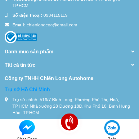
TP.HCM
Số điện thoại:
0934115119
Email:
chienlongceo@gmail.com
Danh mục sản phẩm
Tất cả tin tức
Công ty TNHH Chiến Long Autohome
Trụ sở Hồ Chi Minh
Trụ sở chính: 516/7 Bình Long, Phường Phú Thọ Hoà,
TP.HCM Nhà xưởng 28 Đường 18D,Khu Phố 10, Bình Hưng
Hòa. TP.HCM
Tel:
0934115119
© Bản quyền thuộc về
Chiến Long - Automatic
| Cung cấp bởi
Sapo
Chat Face
Zalo