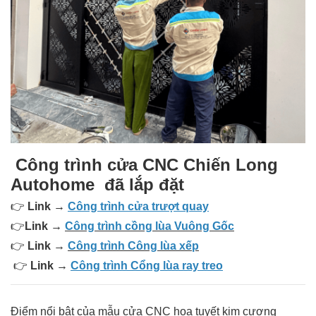
Công trình cửa CNC Chiến Long
Autohome đã lắp đặt
👉
Link →
Công trình cửa trượt quay
👉
Link →
Công trình cồng lùa Vuông Gốc
👉
Link →
Công trình Công lùa xếp
👉
Link →
Công trình Cổng lùa ray treo
Điểm nổi bật của mẫu cửa CNC hoa tuyết kim cương