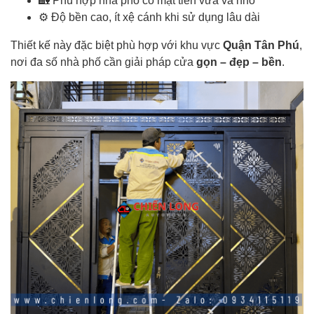
⚙️ Độ bền cao, ít xệ cánh khi sử dụng lâu dài
Thiết kế này đặc biệt phù hợp với khu vực
Quận Tân Phú
,
nơi đa số nhà phố cần giải pháp cửa
gọn – đẹp – bền
.