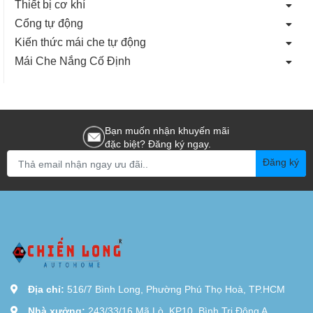
Thiết bị cơ khí
Cổng tự động
Kiến thức mái che tự động
Mái Che Nắng Cố Định
Bạn muốn nhận khuyến mãi
đặc biệt? Đăng ký ngay.
Đăng ký
Địa chỉ:
516/7 Bình Long, Phường Phú Thọ Hoà, TP.HCM
Nhà xưởng:
243/33/16 Mã Lò, KP10, Bình Trị Đông A.