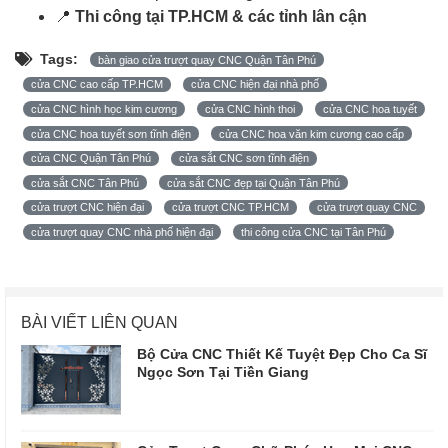
📍
Thi công tại TP.HCM & các tỉnh lân cận
Tags:
bàn giao cửa trượt quay CNC Quận Tân Phú
cửa CNC cao cấp TP.HCM
cửa CNC hiện đại nhà phố
cửa CNC hình học kim cương
cửa CNC hình thoi
cửa CNC hoa tuyết
cửa CNC hoa tuyết sơn tĩnh điện
cửa CNC hoa văn kim cương cao cấp
cửa CNC Quận Tân Phú
cửa sắt CNC sơn tĩnh điện
cửa sắt CNC Tân Phú
cửa sắt CNC đẹp tại Quận Tân Phú
cửa trượt CNC hiện đại
cửa trượt CNC TP.HCM
cửa trượt quay CNC
cửa trượt quay CNC nhà phố hiện đại
thi công cửa CNC tại Tân Phú
BÀI VIẾT LIÊN QUAN
Bộ Cửa CNC Thiết Kế Tuyệt Đẹp Cho Ca Sĩ
Ngọc Sơn Tại Tiền Giang