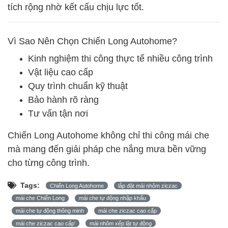
tích rộng nhờ kết cấu chịu lực tốt.
Vì Sao Nên Chọn Chiến Long Autohome?
Kinh nghiệm thi công thực tế nhiều công trình
Vật liệu cao cấp
Quy trình chuẩn kỹ thuật
Bảo hành rõ ràng
Tư vấn tận nơi
Chiến Long Autohome không chỉ thi công mái che
mà mang đến giải pháp che nắng mưa bền vững
cho từng công trình.
Tags:
Chiến Long Autohome
lắp đặt mái nhôm ziczac
mái che Chiến Long
mái che tự động nhập khẩu
mái che tự động thông minh
mái che ziczac cao cấp
mái che ziczac cao cấp'
mái nhôm xếp lật tự động