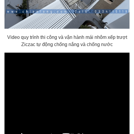
Video quy trình thi công và vận hành mái nhôm xếp trượt
Ziczac tự động chống nắng và chống nước