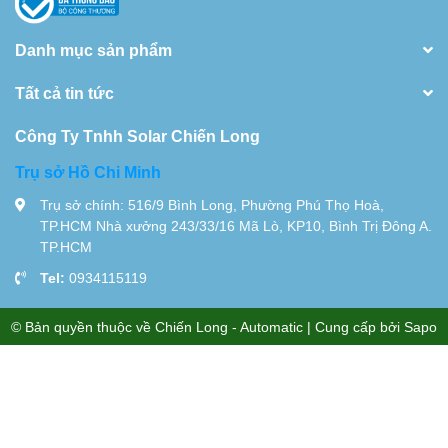
Danh mục sản phẩm
Tất cả tin tức
Công Ty Tnhh Solar Chiến Long
Trụ sở Hồ Chi Minh
Trụ sở chính: 516/9 Bình Long, Phường Phú Thọ Hoà,
TP.HCM Nhà xưởng 243/33/16 Mã Lò, KP10, Bình Trị Đông A.
TP.HCM
Tel:
0934115119
© Bản quyền thuộc về
Chiến Long - Automatic
| Cung cấp bởi
Sapo