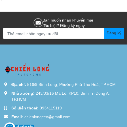
Bạn muốn nhận khuyến mãi
đặc biệt? Đăng ký ngay.
Đăng ký
Địa chỉ:
516/9 Bình Long, Phường Phú Thọ Hoà, TP.HCM
Nhà xưởng:
243/33/16 Mã Lò, KP10, Bình Trị Đông A.
TP.HCM
Số điện thoại:
0934115119
Email:
chienlongceo@gmail.com