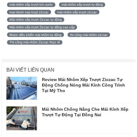
mái nhôm xếp trượt kín nước
mái nhôm xếp trượt tự động
mai nhom xep truot ziczac
mái nhôm xếp trượt ziczac
Mái nhôm xếp trượt Ziczac tự động
Mái nhôm xếp trượt Ziczac tự động cao cấp
Motor điều khiển mái nhôm tự động
thi công mái nhôm ziczac
Thi công mái nhôm Ziczac thực tế
BÀI VIẾT LIÊN QUAN
Review Mái Nhôm Xếp Trượt Ziczac Tự
Động Chống Nóng Mái Kính Công Trình
Tại Mỹ Tho
Mái Nhôm Chống Nắng Che Mái Kính Xếp
Trượt Tự Động Tại Đồng Nai