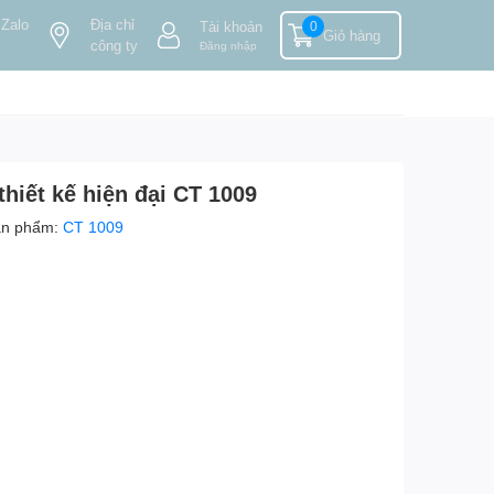
 Zalo
Địa chỉ
Tài khoản
0
Giỏ hàng
công ty
Đăng nhập
hiết kế hiện đại CT 1009
ản phẩm:
CT 1009