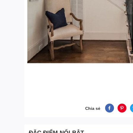
Chia sẻ
ĐẶC ĐIỂM NỔI BẬT