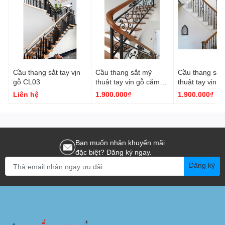
Cầu thang sắt tay vịn
Cầu thang sắt mỹ
Cầu thang sắt
gỗ CL03
thuật tay vịn gỗ căm
thuật tay vịn g
xe CL01
CL02
Liên hệ
1.900.000₫
1.900.000₫
Bạn muốn nhận khuyến mãi
đặc biệt? Đăng ký ngay.
Đăng ký