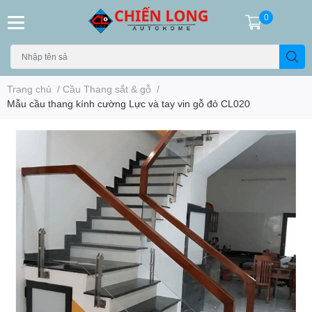
0
Trang chủ
/
Cầu Thang sắt & gỗ
/
Mẫu cầu thang kính cường Lực và tay vin gỗ đỏ CL020