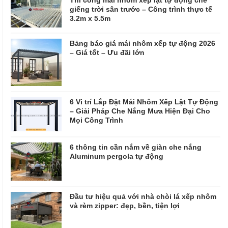
giếng trời sân trước – Công trình thực tế
3.2m x 5.5m
Bảng báo giá mái nhôm xếp tự động 2026
– Giá tốt – Ưu đãi lớn
6 Vi trí Lắp Đặt Mái Nhôm Xếp Lật Tự Động
– Giải Pháp Che Nắng Mưa Hiện Đại Cho
Mọi Công Trình
6 thông tin cần nắm về giàn che nắng
Aluminum pergola tự động
Đầu tư hiệu quả với nhà chòi lá xếp nhôm
và rèm zipper: đẹp, bền, tiện lợi