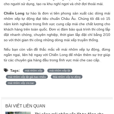
cho người sử dụng, tạo ra khu nghỉ ngơi và chờ đợi thoải mái.
Chiến Long
tự hào là đơn vị tiên phong sản xuất các dòng mái
nhôm xếp tự động đạt tiêu chuẩn Châu Âu. Chúng tôi đã có 15
năm kinh nghiệm trong lĩnh vực cung cấp mái che chất lượng cho
khách hàng trên toàn quốc. Đơn vị đảm bảo quá trình thi công lắp
đặt nhanh chóng, chuyên nghiệp, thời gian lắp đặt chỉ bằng 2/10
so với thời gian thi công những dòng mái xếp truyền thống.
Nếu bạn còn vấn đề thắc mắc về mái nhôm xếp tự động, đừng
ngần ngại, liên hệ ngay với Chiến Long để nhận thêm sự trợ giúp
từ các chuyên gia hàng đầu trong lĩnh vực mái che cao cấp.
Tags:
mái nhôm xếp
mái nhôm xếp lật
mái nhôm xếp lật giá bao nhiêu
Mái nhôm xếp tự động
mái nhôm xếp ziczac
BÀI VIẾT LIÊN QUAN
Thi công mái nhôm xếp lật tự động che