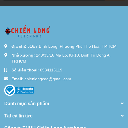
Địa chỉ:
516/7 Bình Long, Phường Phú Thọ Hoà, TP.HCM
Nhà xưởng:
243/33/16 Mã Lò, KP10, Bình Trị Đông A.
TP.HCM
Số điện thoại:
0934115119
Email:
chienlongceo@gmail.com
Danh mục sản phẩm
Tất cả tin tức
Công ty TNHH Chiến Long Autohome