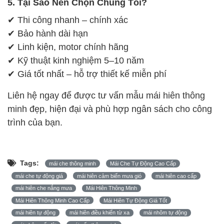
5. Tại Sao Nên Chọn Chúng Tôi?
✔ Thi công nhanh – chính xác
✔ Bảo hành dài hạn
✔ Linh kiện, motor chính hãng
✔ Kỹ thuật kinh nghiệm 5–10 năm
✔ Giá tốt nhất – hỗ trợ thiết kế miễn phí
Liên hệ ngay để được tư vấn mẫu mái hiên thông
minh đẹp, hiện đại và phù hợp ngân sách cho công
trình của bạn.
Tags:
mái che thông minh
Mái Che Tự Động Cao Cấp
mái che tự động giá
mái hiên cảm biến mưa gió
mái hiên cao cấp
mái hiên che nắng mưa
Mái Hiên Thông Minh
Mái Hiên Thông Minh Cao Cấp
Mái Hiên Tự Động Giá Tốt
mái hiên tự động
mái hiên điều khiển từ xa
mái nhôm tự động