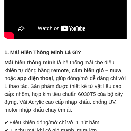
1. Mái Hiên Thông Minh Là Gì?
Mái hiên thông minh
là hệ thống mái che điều
khiển tự động bằng
remote
,
cảm biến gió – mưa
,
hoặc
app điện thoại
, giúp đóng/mở dễ dàng chỉ với
1 thao tác. Sản phẩm được thiết kế từ vật liệu cao
cấp: nhôm, hợp kim tiêu chuẩn 6030T5 của bộ xây
đựng, Vải Acrylic cao cấp nhập khẩu. chống UV,
motor nhập khẩu chay êm ái.
✔ Điều khiển đóng/mở chỉ với 1 nút bấm
✔ Tự thu mái khi có gió mạnh, mưa lớn